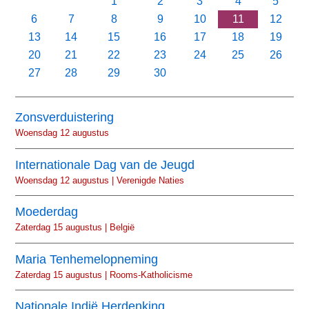
1
2
3
4
5
6
7
8
9
10
11
12
13
14
15
16
17
18
19
20
21
22
23
24
25
26
27
28
29
30
Zonsverduistering
Woensdag 12 augustus
Internationale Dag van de Jeugd
Woensdag 12 augustus | Verenigde Naties
Moederdag
Zaterdag 15 augustus | België
Maria Tenhemelopneming
Zaterdag 15 augustus | Rooms-Katholicisme
Nationale Indië Herdenking