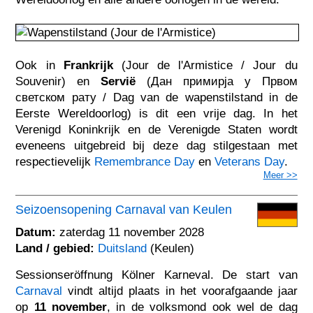
Ook in
Frankrijk
(Jour de l'Armistice / Jour du
Souvenir) en
Servië
(Дан примирја у Првом
светском рату / Dag van de wapenstilstand in de
Eerste Wereldoorlog) is dit een vrije dag. In het
Verenigd Koninkrijk en de Verenigde Staten wordt
eveneens uitgebreid bij deze dag stilgestaan met
respectievelijk
Remembrance Day
en
Veterans Day
.
Meer >>
Seizoensopening Carnaval van Keulen
Datum:
zaterdag 11 november 2028
Land / gebied:
Duitsland
(Keulen)
Sessionseröffnung Kölner Karneval. De start van
Carnaval
vindt altijd plaats in het voorafgaande jaar
op
11 november
, in de volksmond ook wel de dag