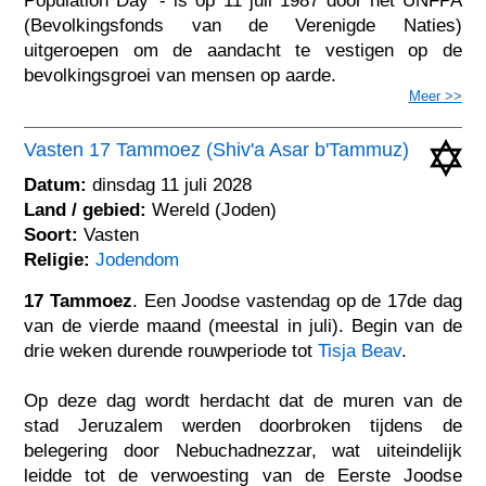
Population Day' - is op 11 juli 1987 door het UNFPA
(Bevolkingsfonds van de Verenigde Naties)
uitgeroepen om de aandacht te vestigen op de
bevolkingsgroei van mensen op aarde.
Meer >>
Vasten 17 Tammoez (Shiv'a Asar b'Tammuz)
Datum:
dinsdag 11 juli 2028
Land / gebied:
Wereld (Joden)
Soort:
Vasten
Religie:
Jodendom
17 Tammoez
. Een Joodse vastendag op de 17de dag
van de vierde maand (meestal in juli). Begin van de
drie weken durende rouwperiode tot
Tisja Beav
.
Op deze dag wordt herdacht dat de muren van de
stad Jeruzalem werden doorbroken tijdens de
belegering door Nebuchadnezzar, wat uiteindelijk
leidde tot de verwoesting van de Eerste Joodse