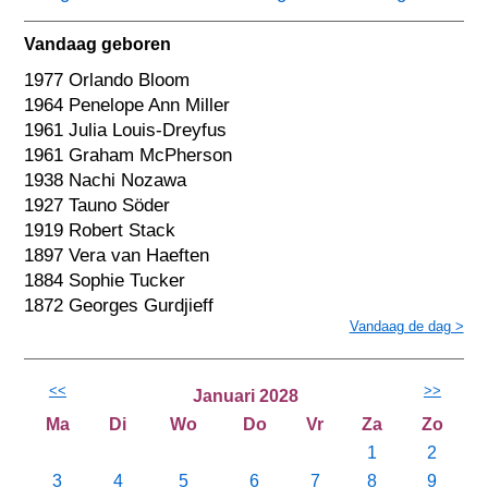
Vandaag geboren
1977 Orlando Bloom
1964 Penelope Ann Miller
1961 Julia Louis-Dreyfus
1961 Graham McPherson
1938 Nachi Nozawa
1927 Tauno Söder
1919 Robert Stack
1897 Vera van Haeften
1884 Sophie Tucker
1872 Georges Gurdjieff
Vandaag de dag >
<<
>>
Januari 2028
Ma
Di
Wo
Do
Vr
Za
Zo
1
2
3
4
5
6
7
8
9