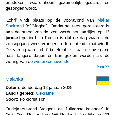
ontstoken, waaromheen gezamenlijk gedanst en
gezongen wordt.
'Lohri' vindt plaats op de vooravond van
Makar
Sankranti
(of 'Magha'). Omdat het feest gerelateerd is
aan de stand van de zon wordt het jaarlijks op
13
januari
gevierd. In Punjab is dat de dag waarna de
zonsopgang weer vroeger in de ochtend plaatsvindt.
De viering van 'Lohri' betekent elk jaar de overgang
naar langere dagen en kan gezien worden als de
viering van de
winterzonnewende
.
Meer >>
Malanka
Datum:
donderdag 13 januari 2028
Land / gebied:
Oekraïne
Soort:
Folkloristisch
Oudejaarsavond (volgens de Juliaanse kalender) in
Oekraïne, Rusland en Wit-Rusland. Jaarlijks op
13