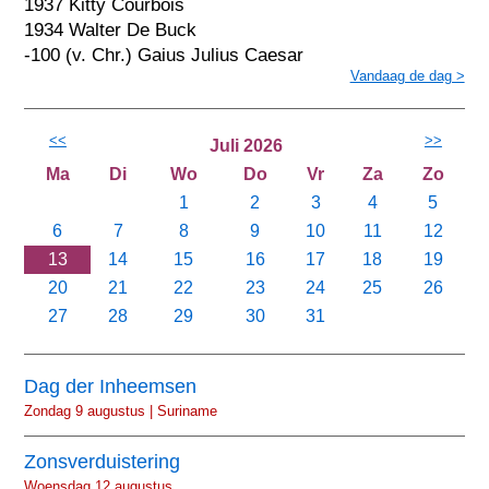
1937 Kitty Courbois
1934 Walter De Buck
-100 (v. Chr.) Gaius Julius Caesar
Vandaag de dag >
<<
>>
Juli 2026
Ma
Di
Wo
Do
Vr
Za
Zo
1
2
3
4
5
6
7
8
9
10
11
12
13
14
15
16
17
18
19
20
21
22
23
24
25
26
27
28
29
30
31
Dag der Inheemsen
Zondag 9 augustus | Suriname
Zonsverduistering
Woensdag 12 augustus