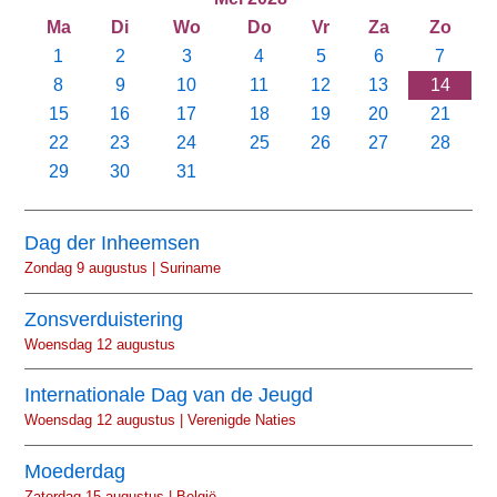
Ma
Di
Wo
Do
Vr
Za
Zo
1
2
3
4
5
6
7
8
9
10
11
12
13
14
15
16
17
18
19
20
21
22
23
24
25
26
27
28
29
30
31
Dag der Inheemsen
Zondag 9 augustus | Suriname
Zonsverduistering
Woensdag 12 augustus
Internationale Dag van de Jeugd
Woensdag 12 augustus | Verenigde Naties
Moederdag
Zaterdag 15 augustus | België