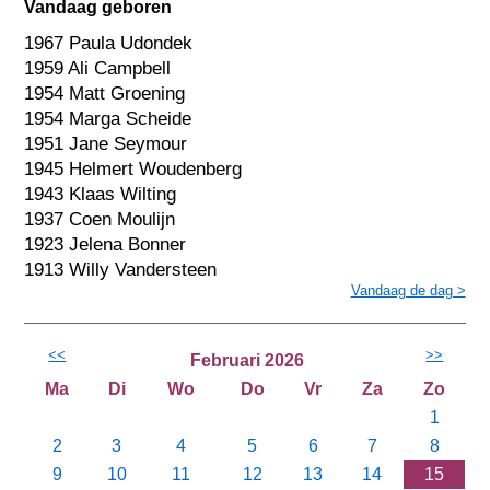
Vandaag geboren
1967 Paula Udondek
1959 Ali Campbell
1954 Matt Groening
1954 Marga Scheide
1951 Jane Seymour
1945 Helmert Woudenberg
1943 Klaas Wilting
1937 Coen Moulijn
1923 Jelena Bonner
1913 Willy Vandersteen
Vandaag de dag >
<<
>>
Februari 2026
Ma
Di
Wo
Do
Vr
Za
Zo
1
2
3
4
5
6
7
8
9
10
11
12
13
14
15