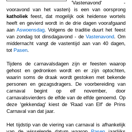
'Vastenavond' -
vooravond van het vasten) is een van oorsprong
katholiek
feest, dat mogelijk ook heidense wortels
heeft en gevierd wordt in de drie dagen voorafgaand
aan
Aswoensdag
. Volgens de traditie duurt het feest
van zondag tot dinsdagavond - de
Vastenavond
. Om
middernacht vangt de vastentijd aan van 40 dagen,
tot
Pasen
.
Tijdens de carnavalsdagen zijn er feesten waarop
gehost en gedronken wordt en er zijn optochten,
waarin soms de draak wordt gestoken met bekende
personen en gezagsdragers. De voorbereiding van
carnaval begint op elf november, door
carnavalsvierders de elfde van de elfde genoemd. Op
deze 'gekkendag' kiest de 'Raad van Elf' de Prins
Carnaval van dat jaar.
Het tijdstip van de viering van carnaval is afhankelijk
van de wisselende datum waarop
Pasen
jaarlijks