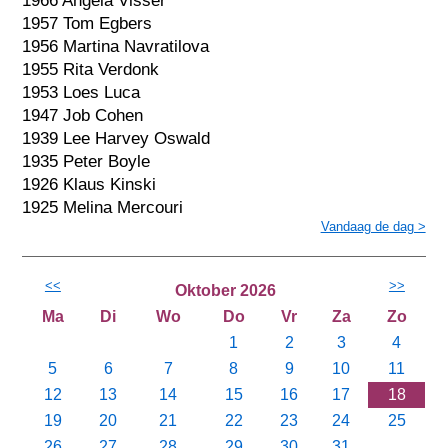
1966 Angela Visser
1957 Tom Egbers
1956 Martina Navratilova
1955 Rita Verdonk
1953 Loes Luca
1947 Job Cohen
1939 Lee Harvey Oswald
1935 Peter Boyle
1926 Klaus Kinski
1925 Melina Mercouri
Vandaag de dag >
<<
>>
Oktober 2026
Ma
Di
Wo
Do
Vr
Za
Zo
1
2
3
4
5
6
7
8
9
10
11
12
13
14
15
16
17
18
19
20
21
22
23
24
25
26
27
28
29
30
31