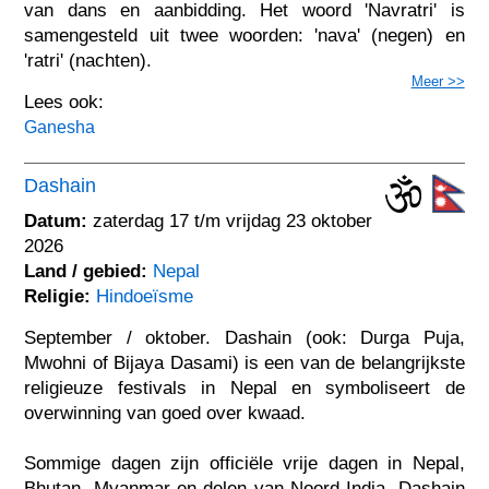
van dans en aanbidding. Het woord 'Navratri' is
samengesteld uit twee woorden: 'nava' (negen) en
'ratri' (nachten).
Meer >>
Lees ook:
Ganesha
Dashain
Datum:
zaterdag 17 t/m vrijdag 23 oktober
2026
Land / gebied:
Nepal
Religie:
Hindoeïsme
September / oktober. Dashain (ook: Durga Puja,
Mwohni of Bijaya Dasami) is een van de belangrijkste
religieuze festivals in Nepal en symboliseert de
overwinning van goed over kwaad.
Sommige dagen zijn officiële vrije dagen in Nepal,
Bhutan, Myanmar en delen van Noord-India. Dashain