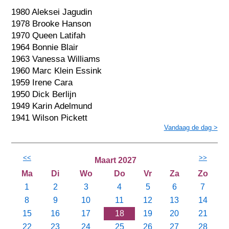
1980 Aleksei Jagudin
1978 Brooke Hanson
1970 Queen Latifah
1964 Bonnie Blair
1963 Vanessa Williams
1960 Marc Klein Essink
1959 Irene Cara
1950 Dick Berlijn
1949 Karin Adelmund
1941 Wilson Pickett
Vandaag de dag >
<<
>>
Maart 2027
Ma
Di
Wo
Do
Vr
Za
Zo
1
2
3
4
5
6
7
8
9
10
11
12
13
14
15
16
17
18
19
20
21
22
23
24
25
26
27
28