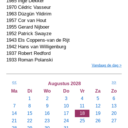
1985 Inge Dekker
1970 Cédric Vasseur
1963 Düzgün Yildirim
1957 Cor van Hout
1955 Gerard Nijboer
1952 Patrick Swayze
1943 Els Coppens-van de Rijt
1942 Hans van Willigenburg
1937 Robert Redford
1933 Roman Polanski
Vandaag de dag >
<<
>>
Augustus 2028
Ma
Di
Wo
Do
Vr
Za
Zo
1
2
3
4
5
6
7
8
9
10
11
12
13
14
15
16
17
18
19
20
21
22
23
24
25
26
27