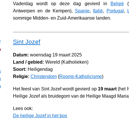
Vaderdag wordt op deze dag gevierd in
België
(v
Antwerpen en de Kempen),
Spanje
,
Italië
,
Portugal
,
sommige Midden- en Zuid-Amerikaanse landen.
Sint Jozef
>
o
Datum:
woensdag 19 maart 2025
Land / gebied:
Wereld (Katholieken)
Soort:
Heiligendag
6
Religie:
Christendom
(
Rooms-Katholicisme
)
3
0
Het feest van Sint Jozef wordt gevierd op
19 maart
(het 
Heilige Jozef als bruidegom van de Heilige Maagd Maria
Lees ook:
De heilige Jozef in het bos