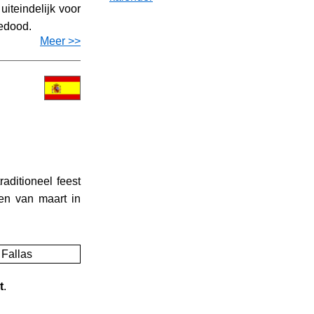
iteindelijk voor
edood.
Meer >>
raditioneel feest
en van maart in
t
.