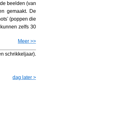
r de beelden (van
den gemaakt. De
nots' (poppen die
 kunnen zelfs 30
Meer >>
n schrikkeljaar).
dag later >