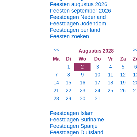
Feesten augustus 2026
Feesten september 2026
Feestdagen Nederland
Feestdagen Jodendom
Feestdagen per land
Feesten zoeken
<<
>
Augustus 2028
Ma
Di
Wo
Do
Vr
Za
Z
1
2
3
4
5
6
7
8
9
10
11
12
1
14
15
16
17
18
19
2
21
22
23
24
25
26
2
28
29
30
31
Feestdagen Islam
Feestdagen Suriname
Feestdagen Spanje
Feestdagen Duitsland