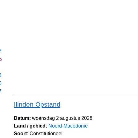
>
o
3
0
7
Ilinden Opstand
Datum:
woensdag 2 augustus 2028
Land / gebied:
Noord-Macedonië
Soort:
Constitutioneel