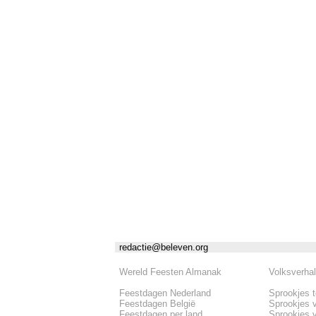
redactie@beleven.org
Wereld Feesten Almanak
Volksverha
Feestdagen Nederland
Sprookjes 
Feestdagen België
Sprookjes 
Feestdagen per land
Sprookjes 