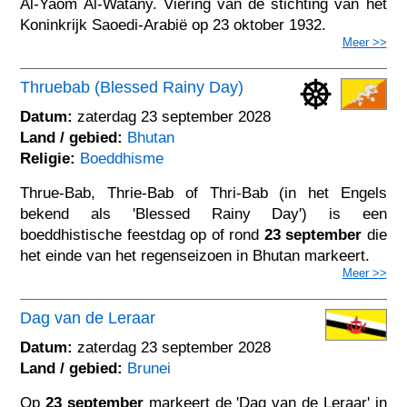
Al-Yaom Al-Watany. Viering van de stichting van het
Koninkrijk Saoedi-Arabië op 23 oktober 1932.
Meer >>
Thruebab (Blessed Rainy Day)
Datum:
zaterdag 23 september 2028
Land / gebied:
Bhutan
Religie:
Boeddhisme
Thrue-Bab, Thrie-Bab of Thri-Bab (in het Engels
bekend als 'Blessed Rainy Day') is een
boeddhistische feestdag op of rond
23 september
die
het einde van het regenseizoen in Bhutan markeert.
Meer >>
Dag van de Leraar
Datum:
zaterdag 23 september 2028
Land / gebied:
Brunei
Op
23 september
markeert de 'Dag van de Leraar' in