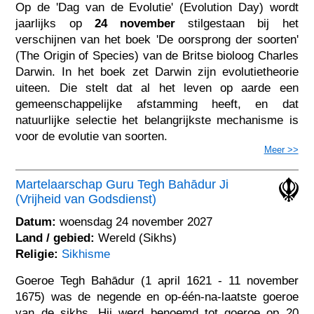
Op de 'Dag van de Evolutie' (Evolution Day) wordt
jaarlijks op
24 november
stilgestaan bij het
verschijnen van het boek 'De oorsprong der soorten'
(The Origin of Species) van de Britse bioloog Charles
Darwin. In het boek zet Darwin zijn evolutietheorie
uiteen. Die stelt dat al het leven op aarde een
gemeenschappelijke afstamming heeft, en dat
natuurlijke selectie het belangrijkste mechanisme is
voor de evolutie van soorten.
Meer >>
Martelaarschap Guru Tegh Bahādur Ji
(Vrijheid van Godsdienst)
Datum:
woensdag 24 november 2027
Land / gebied:
Wereld (Sikhs)
Religie:
Sikhisme
Goeroe Tegh Bahādur (1 april 1621 - 11 november
1675) was de negende en op-één-na-laatste goeroe
van de sikhs. Hij werd benoemd tot goeroe op 20