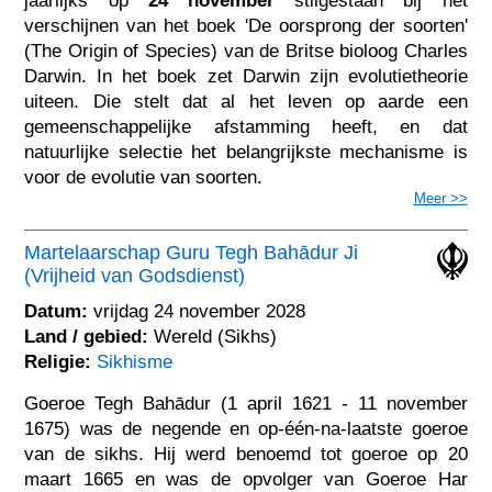
jaarlijks op
24 november
stilgestaan bij het
verschijnen van het boek 'De oorsprong der soorten'
(The Origin of Species) van de Britse bioloog Charles
Darwin. In het boek zet Darwin zijn evolutietheorie
uiteen. Die stelt dat al het leven op aarde een
gemeenschappelijke afstamming heeft, en dat
natuurlijke selectie het belangrijkste mechanisme is
voor de evolutie van soorten.
Meer >>
Martelaarschap Guru Tegh Bahādur Ji
(Vrijheid van Godsdienst)
Datum:
vrijdag 24 november 2028
Land / gebied:
Wereld (Sikhs)
Religie:
Sikhisme
Goeroe Tegh Bahādur (1 april 1621 - 11 november
1675) was de negende en op-één-na-laatste goeroe
van de sikhs. Hij werd benoemd tot goeroe op 20
maart 1665 en was de opvolger van Goeroe Har