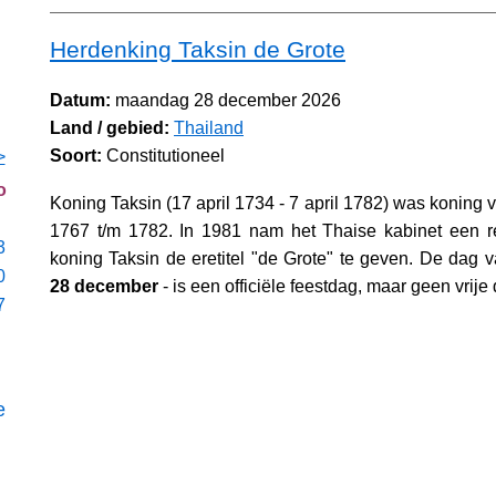
Herdenking Taksin de Grote
Datum:
maandag 28 december 2026
Land / gebied:
Thailand
Soort:
Constitutioneel
>
o
Koning Taksin (17 april 1734 - 7 april 1782) was koning 
1767 t/m 1782. In 1981 nam het Thaise kabinet een r
3
koning Taksin de eretitel "de Grote" te geven. De dag va
0
28 december
- is een officiële feestdag, maar geen vrije
7
e