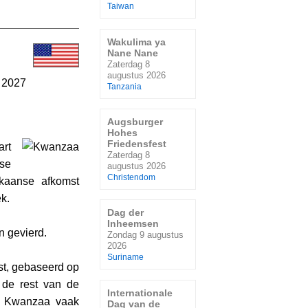
Taiwan
Wakulima ya
Nane Nane
Zaterdag 8
augustus 2026
i 2027
Tanzania
Augsburger
Hohes
Friedensfest
art
Zaterdag 8
nse
augustus 2026
Christendom
ikaanse afkomst
k.
Dag der
Inheemsen
n gevierd.
Zondag 9 augustus
2026
Suriname
est, gebaseerd op
n de rest van de
Internationale
dt Kwanzaa vaak
Dag van de