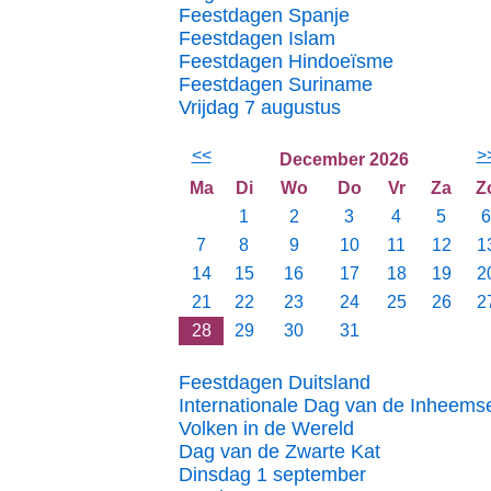
Feestdagen Spanje
Feestdagen Islam
Feestdagen Hindoeïsme
Feestdagen Suriname
Vrijdag 7 augustus
<<
>
December 2026
Ma
Di
Wo
Do
Vr
Za
Z
1
2
3
4
5
6
7
8
9
10
11
12
1
14
15
16
17
18
19
2
21
22
23
24
25
26
2
28
29
30
31
Feestdagen Duitsland
Internationale Dag van de Inheems
Volken in de Wereld
Dag van de Zwarte Kat
Dinsdag 1 september