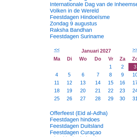
Internationale Dag van de Inheems
Volken in de Wereld
Feestdagen Hindoeïsme
Zondag 9 augustus
Raksha Bandhan
Feestdagen Suriname
<<
>
Januari 2027
Ma
Di
Wo
Do
Vr
Za
Z
1
2
3
4
5
6
7
8
9
1
11
12
13
14
15
16
1
18
19
20
21
22
23
2
25
26
27
28
29
30
3
Offerfeest (Eid al-Adha)
Feestdagen hindoes
Feestdagen Duitsland
Feestdagen Curaçao