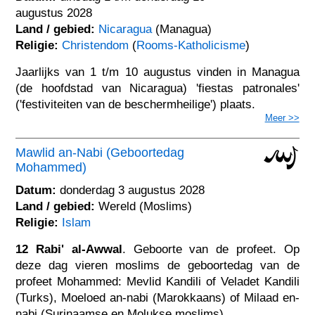
augustus 2028
Land / gebied:
Nicaragua
(Managua)
Religie:
Christendom
(
Rooms-Katholicisme
)
Jaarlijks van 1 t/m 10 augustus vinden in Managua
(de hoofdstad van Nicaragua) 'fiestas patronales'
('festiviteiten van de beschermheilige') plaats.
Meer >>
Mawlid an-Nabi (Geboortedag
Mohammed)
Datum:
donderdag 3 augustus 2028
Land / gebied:
Wereld (Moslims)
Religie:
Islam
12 Rabi' al-Awwal
. Geboorte van de profeet. Op
deze dag vieren moslims de geboortedag van de
profeet Mohammed: Mevlid Kandili of Veladet Kandili
(Turks), Moeloed an-nabi (Marokkaans) of Milaad en-
nabi (Surinaamse en Molukse moslims).