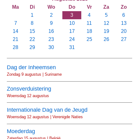
Ma
Di
Wo
Do
Vr
Za
Zo
1
2
3
4
5
6
7
8
9
10
11
12
13
14
15
16
17
18
19
20
21
22
23
24
25
26
27
28
29
30
31
Dag der Inheemsen
Zondag 9 augustus | Suriname
Zonsverduistering
Woensdag 12 augustus
Internationale Dag van de Jeugd
Woensdag 12 augustus | Verenigde Naties
Moederdag
Zaterdag 15 augustus | België