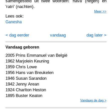
samengesteld uit twee woorden: 'nava' (negen) en
'ratri' (nachten).
Meer >>
Lees ook:
Ganesha
< dag eerder
vandaag
dag later >
Vandaag geboren
2005 Prins Emmanuel van België
1962 Marjolein Keuning
1959 Chris Lowe
1956 Hans van Breukelen
1946 Susan Sarandon
1942 Jenny Arean
1924 Charlton Heston
1895 Buster Keaton
Vandaag de dag >