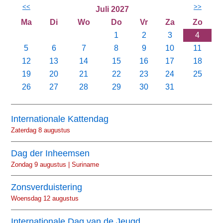
<<
>>
Juli 2027
Ma
Di
Wo
Do
Vr
Za
Zo
1
2
3
4
5
6
7
8
9
10
11
12
13
14
15
16
17
18
19
20
21
22
23
24
25
26
27
28
29
30
31
Internationale Kattendag
Zaterdag 8 augustus
Dag der Inheemsen
Zondag 9 augustus | Suriname
Zonsverduistering
Woensdag 12 augustus
Internationale Dag van de Jeugd