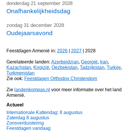
donderdag 21 september 2028
Onafhankelijkheidsdag
zondag 31 december 2028
Oudejaarsavond
Feestdagen Armenië in:
2026
|
2027
| 2028
Gerelateerde landen:
Azerbeidzjan
,
Georgië
,
Iran
,
Kazachstan
,
Kirgizië
,
Oezbekistan
,
Tadzjikistan
,
Turkije
,
Turkmenistan
Zie ook:
Feestdagen Orthodox Christendom
Zie
landenkompas.nl
voor meer informatie over het land
Armenië.
Actueel
Internationale Kattendag: 8 augustus
Zaterdag 8 augustus
Zonsverduistering
Feestdagen vandaag