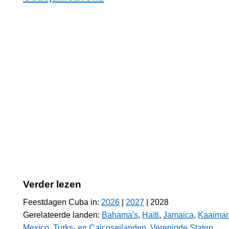
Verder lezen
Feestdagen Cuba in:
2026
|
2027
| 2028
Gerelateerde landen:
Bahama's
,
Haïti
,
Jamaica
,
Kaaiman
Mexico
,
Turks- en Caicoseilanden
,
Verenigde Staten