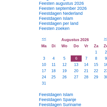
Feesten augustus 2026
Feesten september 2026
Feestdagen Nederland
Feestdagen Islam
Feestdagen per land
Feesten zoeken
<<
>
Augustus 2026
Ma
Di
Wo
Do
Vr
Za
Z
1
2
3
4
5
6
7
8
9
10
11
12
13
14
15
1
17
18
19
20
21
22
2
24
25
26
27
28
29
3
31
Feestdagen Islam
Feestdagen Spanje
Feestdagen Suriname