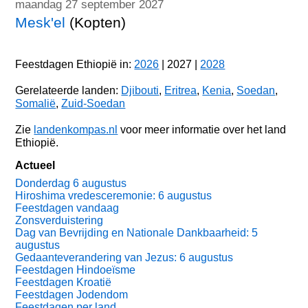
maandag 27 september 2027
Mesk'el
(Kopten)
Feestdagen Ethiopië in:
2026
| 2027 |
2028
Gerelateerde landen:
Djibouti
,
Eritrea
,
Kenia
,
Soedan
,
Somalië
,
Zuid-Soedan
Zie
landenkompas.nl
voor meer informatie over het land
Ethiopië.
Actueel
Donderdag 6 augustus
Hiroshima vredesceremonie: 6 augustus
Feestdagen vandaag
Zonsverduistering
Dag van Bevrijding en Nationale Dankbaarheid: 5
augustus
Gedaanteverandering van Jezus: 6 augustus
Feestdagen Hindoeïsme
Feestdagen Kroatië
Feestdagen Jodendom
Feestdagen per land