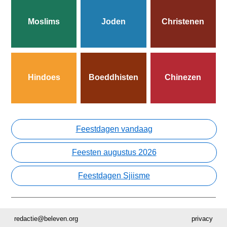
Moslims
Joden
Christenen
Hindoes
Boeddhisten
Chinezen
Feestdagen vandaag
Feesten augustus 2026
Feestdagen Sjiisme
redactie@beleven.org
privacy