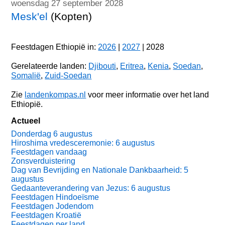
woensdag 27 september 2028
Mesk'el
(Kopten)
Feestdagen Ethiopië in:
2026
|
2027
| 2028
Gerelateerde landen:
Djibouti
,
Eritrea
,
Kenia
,
Soedan
,
Somalië
,
Zuid-Soedan
Zie
landenkompas.nl
voor meer informatie over het land
Ethiopië.
Actueel
Donderdag 6 augustus
Hiroshima vredesceremonie: 6 augustus
Feestdagen vandaag
Zonsverduistering
Dag van Bevrijding en Nationale Dankbaarheid: 5
augustus
Gedaanteverandering van Jezus: 6 augustus
Feestdagen Hindoeïsme
Feestdagen Jodendom
Feestdagen Kroatië
Feestdagen per land