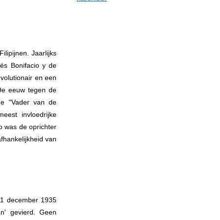
lipijnen. Jaarlijks
és Bonifacio y de
volutionair en een
 19e eeuw tegen de
 de "Vader van de
eest invloedrijke
io was de oprichter
fhankelijkheid van
p 21 december 1935
ten' gevierd. Geen