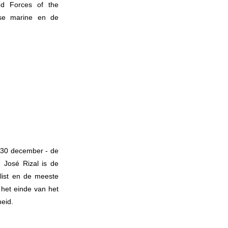
med Forces of the
jnse marine en de
op 30 december - de
. José Rizal is de
alist en de meeste
 het einde van het
heid.