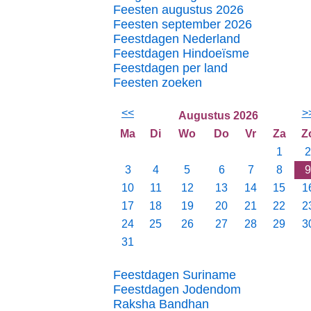
Feesten augustus 2026
Feesten september 2026
Feestdagen Nederland
Feestdagen Hindoeïsme
Feestdagen per land
Feesten zoeken
<<
>
Augustus 2026
Ma
Di
Wo
Do
Vr
Za
Z
1
2
3
4
5
6
7
8
9
10
11
12
13
14
15
1
17
18
19
20
21
22
2
24
25
26
27
28
29
3
31
Feestdagen Suriname
Feestdagen Jodendom
Raksha Bandhan