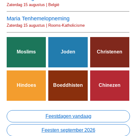
Zaterdag 15 augustus | België
Maria Tenhemelopneming
Zaterdag 15 augustus | Rooms-Katholicisme
Moslims
Joden
Christenen
Hindoes
Boeddhisten
Chinezen
Feestdagen vandaag
Feesten september 2026