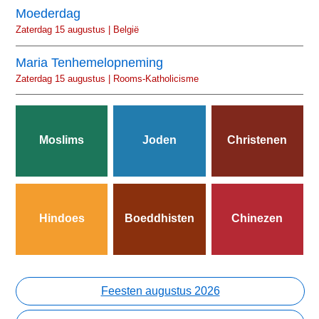
Moederdag
Zaterdag 15 augustus | België
Maria Tenhemelopneming
Zaterdag 15 augustus | Rooms-Katholicisme
Moslims
Joden
Christenen
Hindoes
Boeddhisten
Chinezen
Feesten augustus 2026