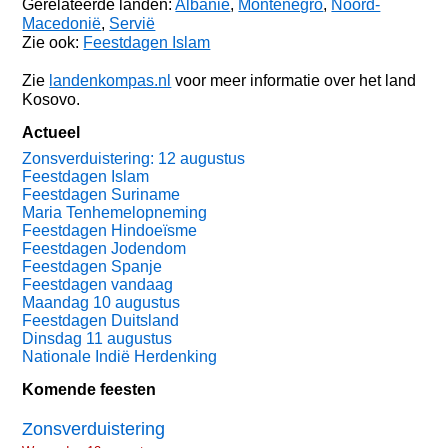
Gerelateerde landen:
Albanië
,
Montenegro
,
Noord-
Macedonië
,
Servië
Zie ook:
Feestdagen Islam
Zie
landenkompas.nl
voor meer informatie over het land
Kosovo.
Actueel
Zonsverduistering: 12 augustus
Feestdagen Islam
Feestdagen Suriname
Maria Tenhemelopneming
Feestdagen Hindoeïsme
Feestdagen Jodendom
Feestdagen Spanje
Feestdagen vandaag
Maandag 10 augustus
Feestdagen Duitsland
Dinsdag 11 augustus
Nationale Indië Herdenking
Komende feesten
Zonsverduistering