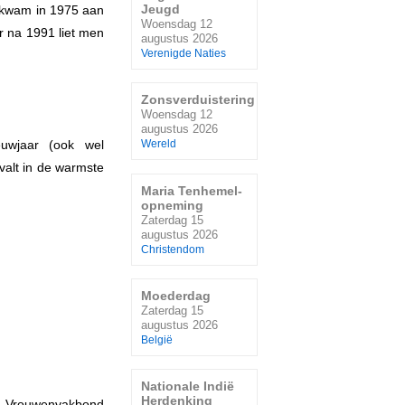
Jeugd
n kwam in 1975 aan
Woensdag 12
r na 1991 liet men
augustus 2026
Verenigde Naties
Zonsverduistering
Woensdag 12
augustus 2026
ieuwjaar (ook wel
Wereld
 valt in de warmste
Maria Tenhemel-
opneming
Zaterdag 15
augustus 2026
Christendom
Moederdag
Zaterdag 15
augustus 2026
België
Nationale Indië
Herdenking
e Vrouwenvakbond