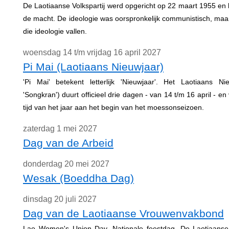
De Laotiaanse Volkspartij werd opgericht op 22 maart 1955 e
de macht. De ideologie was oorspronkelijk communistisch, maa
die ideologie vallen.
woensdag 14 t/m vrijdag 16 april 2027
Pi Mai (Laotiaans Nieuwjaar)
'Pi Mai' betekent letterlijk 'Nieuwjaar'. Het Laotiaans N
'Songkran') duurt officieel drie dagen - van 14 t/m 16 april - en
tijd van het jaar aan het begin van het moessonseizoen.
zaterdag 1 mei 2027
Dag van de Arbeid
donderdag 20 mei 2027
Wesak (Boeddha Dag)
dinsdag 20 juli 2027
Dag van de Laotiaanse Vrouwenvakbond
Lao Women's Union Day. Nationale feestdag. De Laotiaans