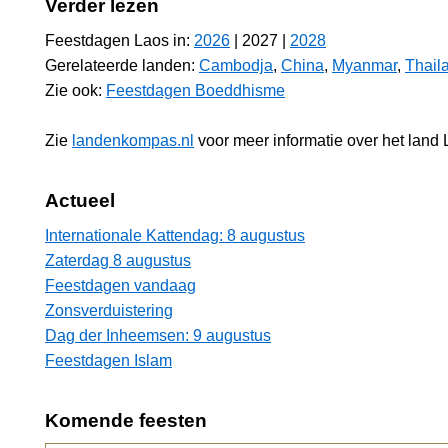
Verder lezen
Feestdagen Laos in:
2026
| 2027 |
2028
Gerelateerde landen:
Cambodja
,
China
,
Myanmar
,
Thail
Zie ook:
Feestdagen Boeddhisme
Zie
landenkompas.nl
voor meer informatie over het land 
Actueel
Internationale Kattendag: 8 augustus
Zaterdag 8 augustus
Feestdagen vandaag
Zonsverduistering
Dag der Inheemsen: 9 augustus
Feestdagen Islam
Komende feesten