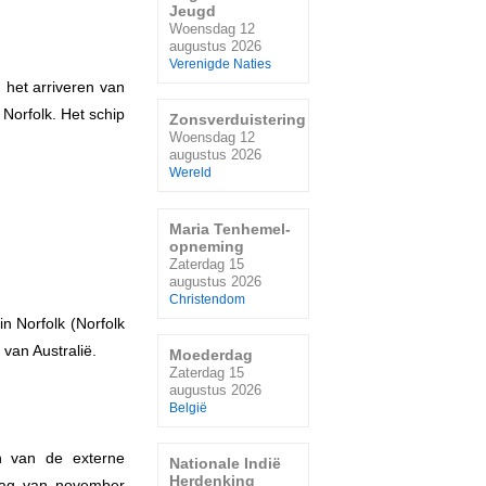
Jeugd
Woensdag 12
augustus 2026
Verenigde Naties
n het arriveren van
Norfolk. Het schip
Zonsverduistering
Woensdag 12
augustus 2026
Wereld
Maria Tenhemel-
opneming
Zaterdag 15
augustus 2026
Christendom
n Norfolk (Norfolk
 van Australië.
Moederdag
Zaterdag 15
augustus 2026
België
en van de externe
Nationale Indië
Herdenking
nsdag van november