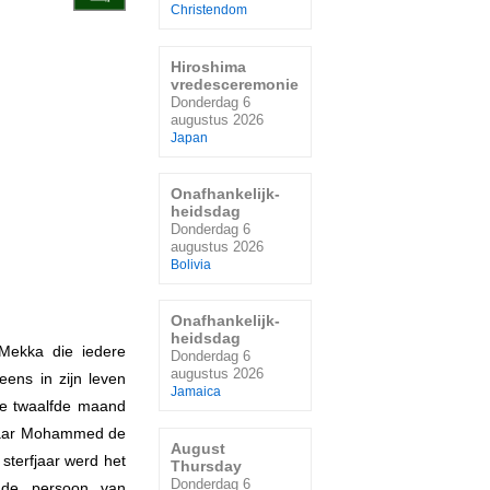
Christendom
Hiroshima
vredesceremonie
Donderdag 6
augustus 2026
Japan
Onafhankelijk-
heidsdag
Donderdag 6
augustus 2026
Bolivia
Onafhankelijk-
heidsdag
 Mekka die iedere
Donderdag 6
augustus 2026
ens in zijn leven
Jamaica
 de twaalfde maand
 waar Mohammed de
August
sterfjaar werd het
Thursday
Donderdag 6
t de persoon van