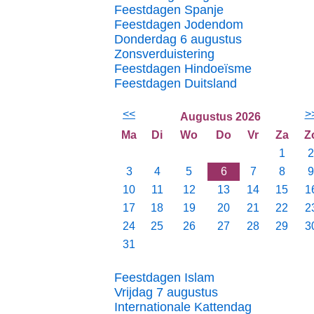
Feestdagen Spanje
Feestdagen Jodendom
Donderdag 6 augustus
Zonsverduistering
Feestdagen Hindoeïsme
Feestdagen Duitsland
<<
>
Augustus 2026
Ma
Di
Wo
Do
Vr
Za
Z
1
2
3
4
5
6
7
8
9
10
11
12
13
14
15
1
17
18
19
20
21
22
2
24
25
26
27
28
29
3
31
Feestdagen Islam
Vrijdag 7 augustus
Internationale Kattendag