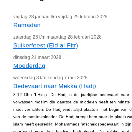
vrijdag 28 januari t/m vrijdag 25 februari 2028
Ramadan
zaterdag 26 t/m maandag 28 februari 2028
Suikerfeest (Eid al-Fitr)
dinsdag 21 maart 2028
Moederdag
woensdag 3 t/m zondag 7 mei 2028
Bedevaart naar Mekka (Hadj)
8-12 Dhu 'l-Hidja. De Hadj is de jaarlijkse bedevaart naar
volwassen moslim die daartoe de middelen heeft ten minste e
moet verrichten. De Hadj vindt altijd plaats in het begin van
van de moslimkalender. De Hadj brengt hem naar de plaats
islam heeft gepredikt. Mohammeds 'afscheidsbedevaart' in zijn 
voorbeeld voor het huidige hadj-ritueel. De relatie me