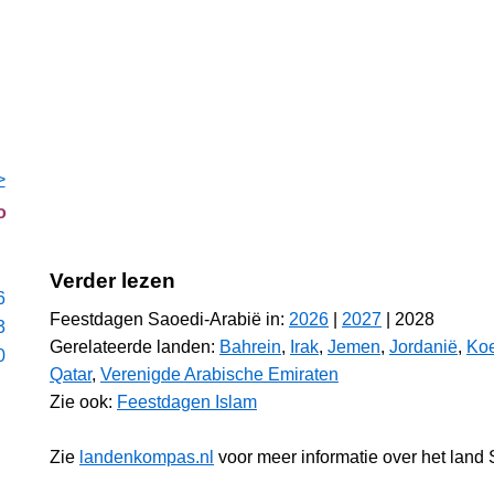
>
o
Verder lezen
6
Feestdagen Saoedi-Arabië in:
2026
|
2027
| 2028
3
Gerelateerde landen:
Bahrein
,
Irak
,
Jemen
,
Jordanië
,
Koe
0
Qatar
,
Verenigde Arabische Emiraten
Zie ook:
Feestdagen Islam
Zie
landenkompas.nl
voor meer informatie over het land