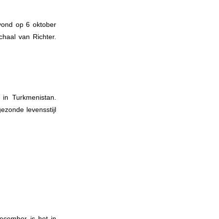
vond op 6 oktober
haal van Richter.
 in Turkmenistan.
ezonde levensstijl
ecember is het in