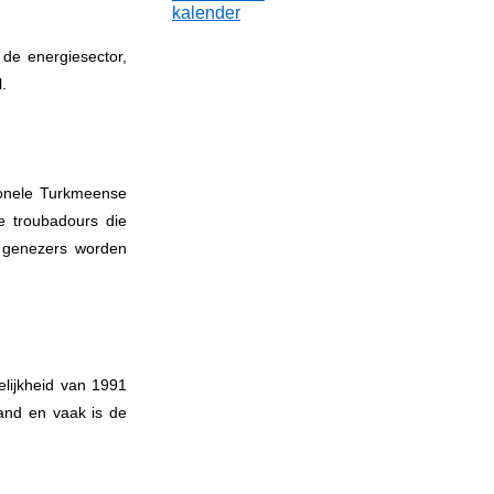
kalender
de energiesector,
.
ionele Turkmeense
e troubadours die
en genezers worden
elijkheid van 1991
land en vaak is de