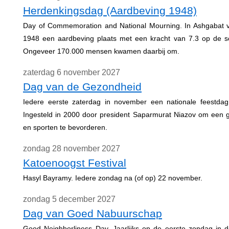
Herdenkingsdag (Aardbeving 1948)
Day of Commemoration and National Mourning. In Ashgabat 
1948 een aardbeving plaats met een kracht van 7.3 op de sc
Ongeveer 170.000 mensen kwamen daarbij om.
zaterdag 6 november 2027
Dag van de Gezondheid
Iedere eerste zaterdag in november een nationale feestdag
Ingesteld in 2000 door president Saparmurat Niazov om een g
en sporten te bevorderen.
zondag 28 november 2027
Katoenoogst Festival
Hasyl Bayramy. Iedere zondag na (of op) 22 november.
zondag 5 december 2027
Dag van Goed Nabuurschap
Good Neighborliness Day. Jaarlijks op de eerste zondag in d