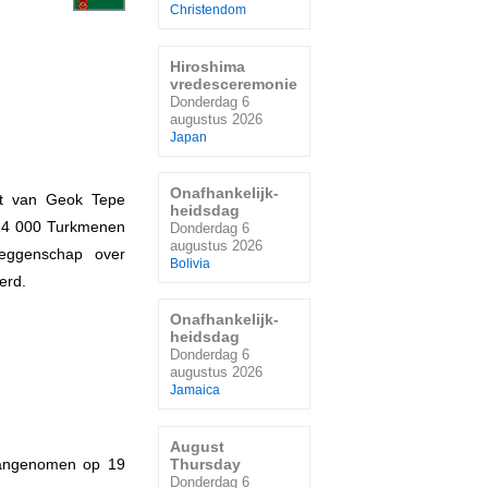
Christendom
Hiroshima
vredesceremonie
Donderdag 6
augustus 2026
Japan
Onafhankelijk-
ort van Geok Tepe
heidsdag
 14 000 Turkmenen
Donderdag 6
augustus 2026
eggenschap over
Bolivia
erd.
Onafhankelijk-
heidsdag
Donderdag 6
augustus 2026
Jamaica
August
Thursday
aangenomen op 19
Donderdag 6