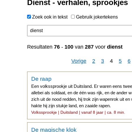
Dienst - verhalen, sprookjes
Zoek ook in tekst
Gebruik jokertekens
Resultaten
76
-
100
van
287
voor
dienst
Vorige
2
3
4
5
6
De raap
Een volkssprookje uit Duitsland. Er waren eens twee
allebei als soldaat, en de één was rijk, en de ander
zich uit de nood redden, hij trok zijn wapenrok uit en
hakte hij zijn stukje land, en zaaide rapen.
Volkssprookje | Duitsland | vanaf 8 jaar | ca. 8 min.
De magische klok