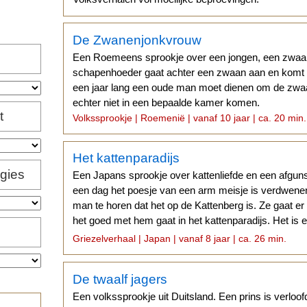
De Zwanenjonkvrouw
Een Roemeens sprookje over een jongen, een zwaa
schapenhoeder gaat achter een zwaan aan en komt bi
een jaar lang een oude man moet dienen om de zwaan
echter niet in een bepaalde kamer komen.
t
Volkssprookje | Roemenië | vanaf 10 jaar | ca. 20 min.
Het kattenparadijs
igies
Een Japans sprookje over kattenliefde en een afgun
een dag het poesje van een arm meisje is verdwenen,
man te horen dat het op de Kattenberg is. Ze gaat er
het goed met hem gaat in het kattenparadijs. Het is
gevaarlijk...
Griezelverhaal | Japan | vanaf 8 jaar | ca. 26 min.
De twaalf jagers
Een volkssprookje uit Duitsland. Een prins is verloof