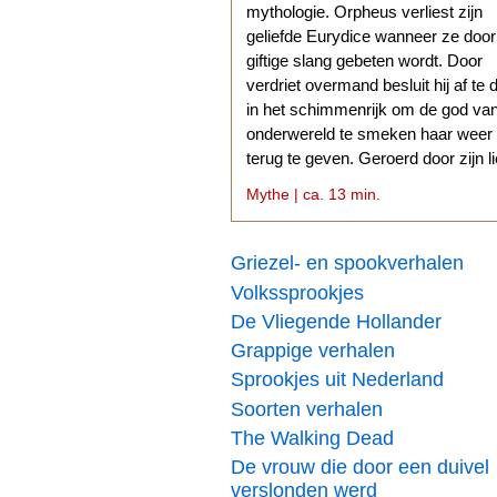
mythologie. Orpheus verliest zijn
geliefde Eurydice wanneer ze doo
giftige slang gebeten wordt. Door
verdriet overmand besluit hij af te 
in het schimmenrijk om de god va
onderwereld te smeken haar weer
terug te geven. Geroerd door zijn l
stemt Hades daarmee in.
Mythe | ca. 13 min.
Griezel- en spookverhalen
Volkssprookjes
De Vliegende Hollander
Grappige verhalen
Sprookjes uit Nederland
Soorten verhalen
The Walking Dead
De vrouw die door een duivel
verslonden werd