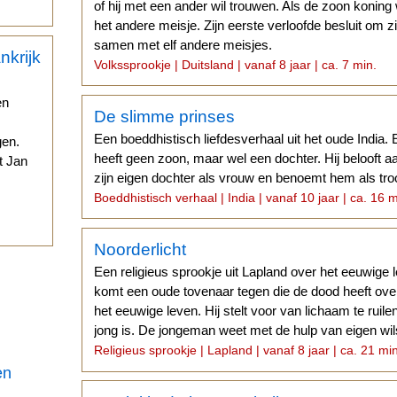
of hij met een ander wil trouwen. Als de zoon koning w
het andere meisje. Zijn eerste verloofde besluit om zi
samen met elf andere meisjes.
Volkssprookje | Duitsland | vanaf 8 jaar | ca. 7 min.
en
De slimme prinses
Een boeddhistisch liefdesverhaal uit het oude India.
gen.
heeft geen zoon, maar wel een dochter. Hij belooft a
t Jan
zijn eigen dochter als vrouw en benoemt hem als tro
Boeddhistisch verhaal | India | vanaf 10 jaar | ca. 16 m
.
Noorderlicht
Een religieus sprookje uit Lapland over het eeuwige
komt een oude tovenaar tegen die de dood heeft ov
het eeuwige leven. Hij stelt voor van lichaam te ruil
jong is. De jongeman weet met de hulp van eigen wil
Religieus sprookje | Lapland | vanaf 8 jaar | ca. 21 mi
en