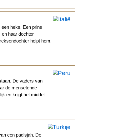
.
 een heks. Een prins
s en haar dochter
e heksendochter helpt hem.
staan. De vaders van
aar de mensetende
k en krijgt het middel,
van een padisjah. De