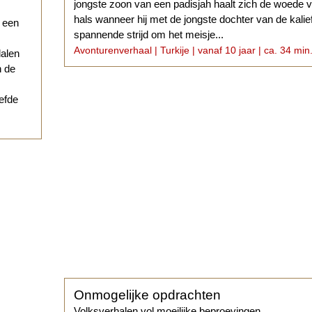
jongste zoon van een padisjah haalt zich de woede
hals wanneer hij met de jongste dochter van de kalief
r een
spannende strijd om het meisje...
Avonturenverhaal | Turkije | vanaf 10 jaar | ca. 34 min
dalen
n de
iefde
Onmogelijke opdrachten
Volksverhalen vol moeilijke beproevingen.