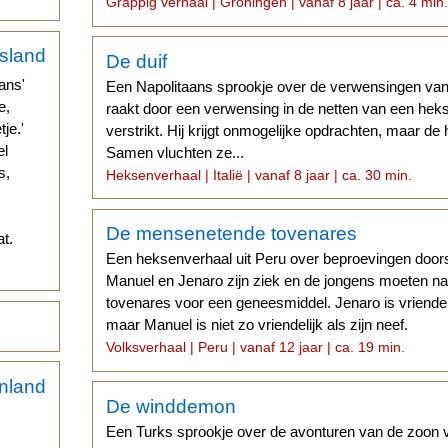
Grappig verhaal | Groningen | vanaf 8 jaar | ca. 4 min
De duif
ans'
Een Napolitaans sprookje over de verwensingen van
e,
raakt door een verwensing in de netten van een hek
je.'
verstrikt. Hij krijgt onmogelijke opdrachten, maar d
el
Samen vluchten ze...
s,
Heksenverhaal | Italië | vanaf 8 jaar | ca. 30 min.
De mensenetende tovenares
t.
Een heksenverhaal uit Peru over beproevingen door
Manuel en Jenaro zijn ziek en de jongens moeten n
tovenares voor een geneesmiddel. Jenaro is vriendelij
maar Manuel is niet zo vriendelijk als zijn neef.
Volksverhaal | Peru | vanaf 12 jaar | ca. 19 min.
De winddemon
Een Turks sprookje over de avonturen van de zoon 