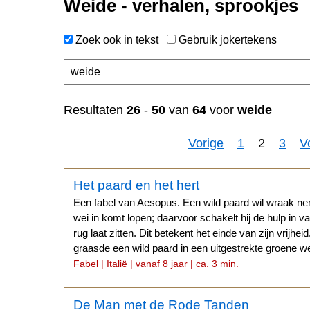
Weide - verhalen, sprookjes
Zoek ook in tekst
Gebruik jokertekens
n
Resultaten
26
-
50
van
64
voor
weide
Vorige
1
2
3
V
Het paard en het hert
Een fabel van Aesopus. Een wild paard wil wraak nem
wei in komt lopen; daarvoor schakelt hij de hulp in va
rug laat zitten. Dit betekent het einde van zijn vrijh
graasde een wild paard in een uitgestrekte groene w
Fabel | Italië | vanaf 8 jaar | ca. 3 min.
De Man met de Rode Tanden