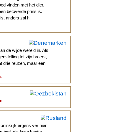
ed vinden met het dier.
een betoverde prins is.
is, anders zal hij
n de wijde wereld in. Als
nstelling tot zijn broers,
aat drie reuzen, maar een
n.
in.
oninkrijk ergens ver hier
 had, die Iwan heette.