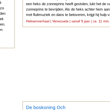
d-
een heks de zonneprins heeft gestolen, lukt het de 
 zo
zonneprins te bevrijden. Als de heks achter hem a
eden
met fluitmuziek en dans te betoveren, krijgt hij hulp
eek
varken.
Heksenverhaal | Venezuela | vanaf 9 jaar | ca. 11 min.
den.
en
De boskoning Och