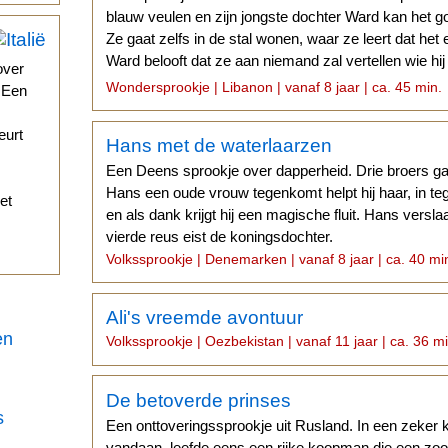
blauw veulen en zijn jongste dochter Ward kan het go
Ze gaat zelfs in de stal wonen, waar ze leert dat het 
Ward belooft dat ze aan niemand zal vertellen wie hij 
over
verdwijnen.
Wondersprookje | Libanon | vanaf 8 jaar | ca. 45 min.
. Een
eurt
Hans met de waterlaarzen
Een Deens sprookje over dapperheid. Drie broers gaa
Hans een oude vrouw tegenkomt helpt hij haar, in tege
et
en als dank krijgt hij een magische fluit. Hans versl
vierde reus eist de koningsdochter.
Volkssprookje | Denemarken | vanaf 8 jaar | ca. 40 mi
Ali's vreemde avontuur
en
Volkssprookje | Oezbekistan | vanaf 11 jaar | ca. 36 m
De betoverde prinses
s
Een onttoveringssprookje uit Rusland. In een zeker k
vandaan, leefde eens een rijke koopman die een zoon