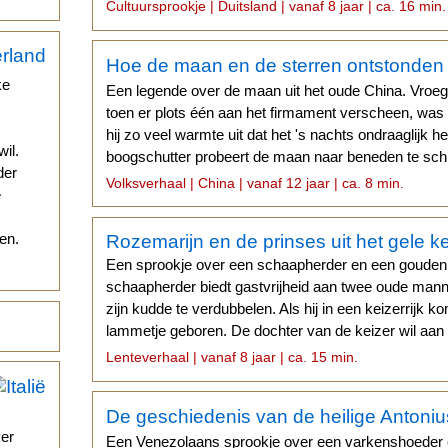
een zwerftocht...
Cultuursprookje | Duitsland | vanaf 8 jaar | ca. 16 min.
Hoe de maan en de sterren ontstonden
ke
Een legende over de maan uit het oude China. Vroe
toen er plots één aan het firmament verscheen, was 
hij zo veel warmte uit dat het 's nachts ondraaglijk 
il.
boogschutter probeert de maan naar beneden te sch
der
eindelijk raakt...
Volksverhaal | China | vanaf 12 jaar | ca. 8 min.
e
en.
Rozemarijn en de prinses uit het gele ke
Een sprookje over een schaapherder en een gouden
schaapherder biedt gastvrijheid aan twee oude man
zijn kudde te verdubbelen. Als hij in een keizerrijk 
lammetje geboren. De dochter van de keizer wil aan 
dat lammetje mag hebben...
Lenteverhaal | vanaf 8 jaar | ca. 15 min.
De geschiedenis van de heilige Antoniu
ver
Een Venezolaans sprookje over een varkenshoeder