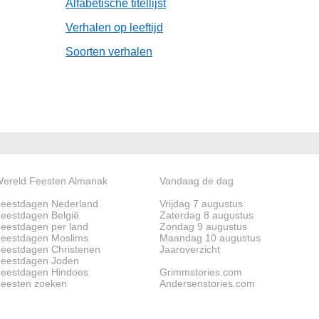
Alfabetische titellijst
Verhalen op leeftijd
Soorten verhalen
ereld Feesten Almanak
Vandaag de dag
eestdagen Nederland
Vrijdag 7 augustus
eestdagen België
Zaterdag 8 augustus
eestdagen per land
Zondag 9 augustus
eestdagen Moslims
Maandag 10 augustus
eestdagen Christenen
Jaaroverzicht
eestdagen Joden
eestdagen Hindoes
Grimmstories.com
eesten zoeken
Andersenstories.com