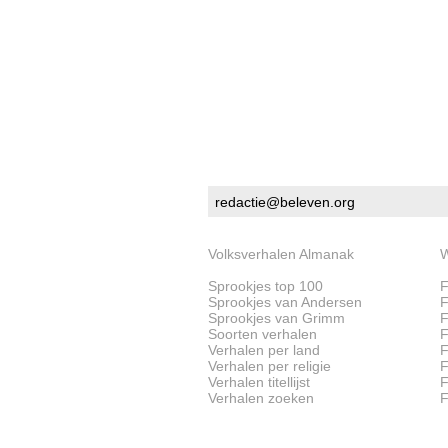
redactie@beleven.org
Volksverhalen Almanak
W
Sprookjes top 100
F
Sprookjes van Andersen
F
Sprookjes van Grimm
F
Soorten verhalen
F
Verhalen per land
F
Verhalen per religie
F
Verhalen titellijst
F
Verhalen zoeken
F