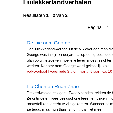
Luilekkerlandverhalen
Resultaten
1
-
2
van
2
Pagina 1
n
De luie oom George
Een luilekkerland-verhaal uit de VS over een man di
George was in zijn kinderjaren al op een groots idee 
plan op uit te zoeken, hoe je je leven moest inrichte
werken. Kortom: oom George werd geleidelijk zo lui..
Volksverhaal | Verenigde Staten | vanaf 8 jaar | ca. 10
Liu Chen en Ruan Zhao
De verdwaalde reizigers. Twee vrienden trekken de 
Ze ontmoeten twee beeldschone feeën en blijken in 
onsterfelijken terecht te zijn gekomen. Wanneer he
ze terug, maar hun thuis is hun thuis niet meer.