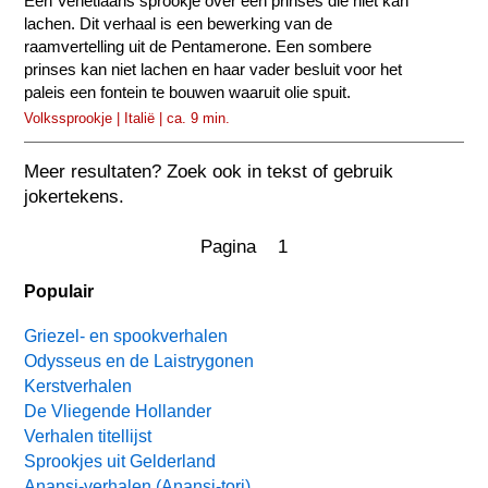
Een Venetiaans sprookje over een prinses die niet kan
lachen. Dit verhaal is een bewerking van de
raamvertelling uit de Pentamerone. Een sombere
prinses kan niet lachen en haar vader besluit voor het
paleis een fontein te bouwen waaruit olie spuit.
Volkssprookje | Italië | ca. 9 min.
Meer resultaten? Zoek ook in tekst of gebruik
jokertekens.
Pagina 1
Populair
Griezel- en spookverhalen
Odysseus en de Laistrygonen
Kerstverhalen
De Vliegende Hollander
Verhalen titellijst
Sprookjes uit Gelderland
Anansi-verhalen (Anansi-tori)