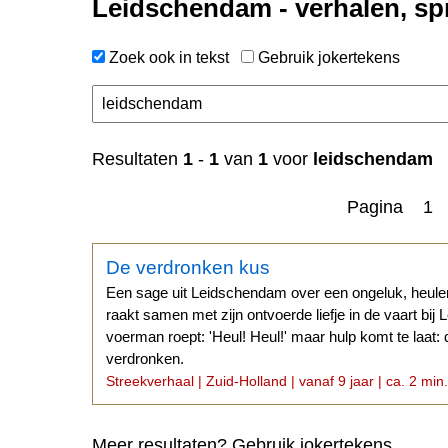
Leidschendam - verhalen, sp
Zoek ook in tekst
Gebruik jokertekens
n
Resultaten
1
-
1
van
1
voor
leidschendam
Pagina 1
De verdronken kus
Een sage uit Leidschendam over een ongeluk, heule
raakt samen met zijn ontvoerde liefje in de vaart bi
voerman roept: 'Heul! Heul!' maar hulp komt te laat: d
verdronken.
Streekverhaal | Zuid-Holland | vanaf 9 jaar | ca. 2 min
Meer resultaten? Gebruik jokertekens.