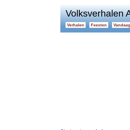
Volksverhalen 
Verhalen
Feesten
Vandaag