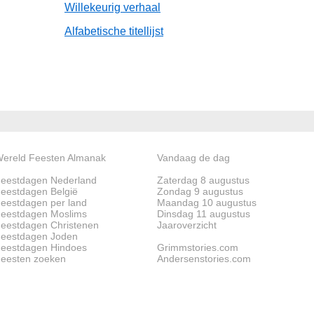
Willekeurig verhaal
Alfabetische titellijst
ereld Feesten Almanak
Vandaag de dag
eestdagen Nederland
Zaterdag 8 augustus
eestdagen België
Zondag 9 augustus
eestdagen per land
Maandag 10 augustus
eestdagen Moslims
Dinsdag 11 augustus
eestdagen Christenen
Jaaroverzicht
eestdagen Joden
eestdagen Hindoes
Grimmstories.com
eesten zoeken
Andersenstories.com