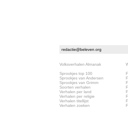
redactie@beleven.org
Volksverhalen Almanak
W
Sprookjes top 100
F
Sprookjes van Andersen
F
Sprookjes van Grimm
F
Soorten verhalen
F
Verhalen per land
F
Verhalen per religie
F
Verhalen titellijst
F
Verhalen zoeken
F