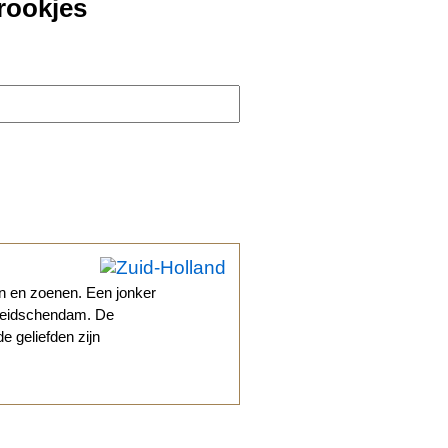
rookjes
n en zoenen. Een jonker
j Leidschendam. De
e geliefden zijn
.