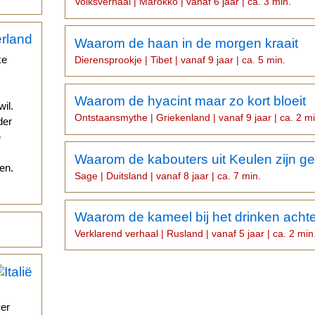
Volksverhaal | Marokko | vanaf 6 jaar | ca. 3 min.
Waarom de haan in de morgen kraait
ke
Dierensprookje | Tibet | vanaf 9 jaar | ca. 5 min.
Waarom de hyacint maar zo kort bloeit
il.
Ontstaansmythe | Griekenland | vanaf 9 jaar | ca. 2 mi
der
e
Waarom de kabouters uit Keulen zijn ge
en.
Sage | Duitsland | vanaf 8 jaar | ca. 7 min.
Waarom de kameel bij het drinken achte
Verklarend verhaal | Rusland | vanaf 5 jaar | ca. 2 min
ver