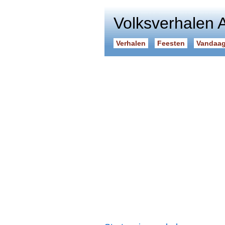
Volksverhalen 
Verhalen
Feesten
Vandaag