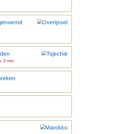
 genoemd
rden
a. 3 min.
preken