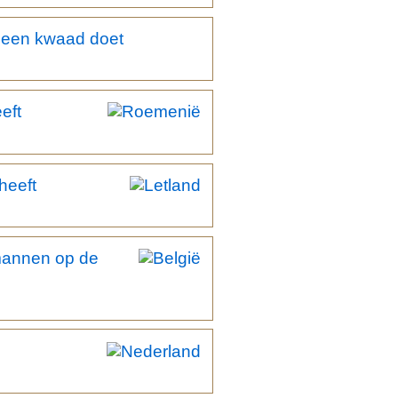
geen kwaad doet
eft
heeft
mannen op de
.