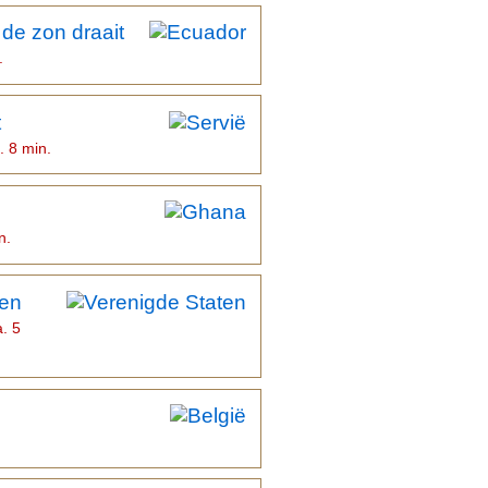
de zon draait
.
t
. 8 min.
n.
ien
a. 5