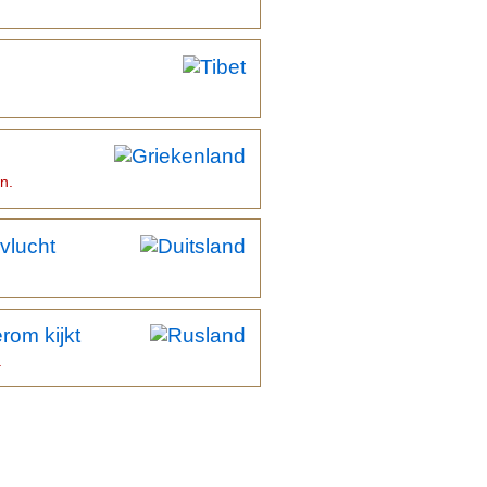
n.
vlucht
rom kijkt
.