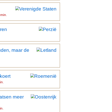
 min.
ren
den, maar de
koert
in.
aatsen meer
in.