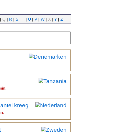
|
Q
|
R
|
S
|
T
|
U
|
V
|
W
|
X
|
Y
|
Z
min.
antel kreeg
in.
t