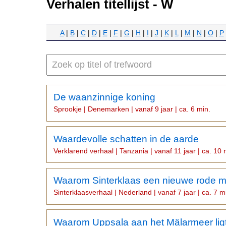
Verhalen titellijst - W
A
|
B
|
C
|
D
|
E
|
F
|
G
|
H
|
I
|
J
|
K
|
L
|
M
|
N
|
O
|
P
n
De waanzinnige koning
Sprookje | Denemarken | vanaf 9 jaar | ca. 6 min.
Waardevolle schatten in de aarde
Verklarend verhaal | Tanzania | vanaf 11 jaar | ca. 10 
Waarom Sinterklaas een nieuwe rode m
Sinterklaasverhaal | Nederland | vanaf 7 jaar | ca. 7 m
Waarom Uppsala aan het Mälarmeer lig