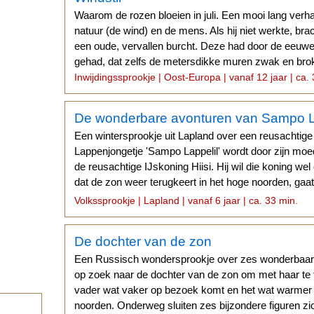
Waarom de rozen bloeien in juli. Een mooi lang verha
natuur (de wind) en de mens. Als hij niet werkte, brach
een oude, vervallen burcht. Deze had door de eeuwen
gehad, dat zelfs de metersdikke muren zwak en bro
Inwijdingssprookje | Oost-Europa | vanaf 12 jaar | ca.
De wonderbare avonturen van Sampo L
Een wintersprookje uit Lapland over een reusachtige
Lappenjongetje 'Sampo Lappelil' wordt door zijn m
de reusachtige IJskoning Hiisi. Hij wil die koning we
dat de zon weer terugkeert in het hoge noorden, gaat 
IJskoning.
Volkssprookje | Lapland | vanaf 6 jaar | ca. 33 min.
De dochter van de zon
Een Russisch wondersprookje over zes wonderbaarlij
op zoek naar de dochter van de zon om met haar te 
vader wat vaker op bezoek komt en het wat warmer 
noorden. Onderweg sluiten zes bijzondere figuren z