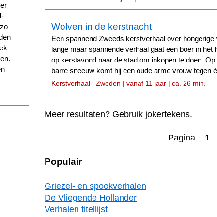
ver
d-
Wolven in de kerstnacht
 zo
eden
Een spannend Zweeds kerstverhaal over hongerige wo
eek
lange maar spannende verhaal gaat een boer in he
den.
op kerstavond naar de stad om inkopen te doen. Op
en
barre sneeuw komt hij een oude arme vrouw tegen é
wolven. Het gebeurde in Zweden...
Kerstverhaal | Zweden | vanaf 11 jaar | ca. 26 min.
Meer resultaten? Gebruik jokertekens.
Pagina 1
Populair
Griezel- en spookverhalen
De Vliegende Hollander
Verhalen titellijst