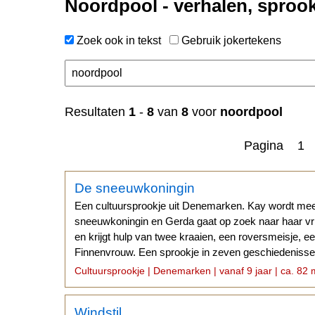
Noordpool - verhalen, sproo
Zoek ook in tekst
Gebruik jokertekens
n
Resultaten
1
-
8
van
8
voor
noordpool
Pagina 1
De sneeuwkoningin
Een cultuursprookje uit Denemarken. Kay wordt m
sneeuwkoningin en Gerda gaat op zoek naar haar vr
en krijgt hulp van twee kraaien, een roversmeisje, e
Finnenvrouw. Een sprookje in zeven geschiedenis
GESCHIEDENIS...
Cultuursprookje | Denemarken | vanaf 9 jaar | ca. 82 
Windstil