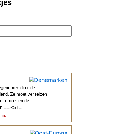
kjes
eegenomen door de
iend. Ze moet ver reizen
en rendier en de
sen EERSTE
min.