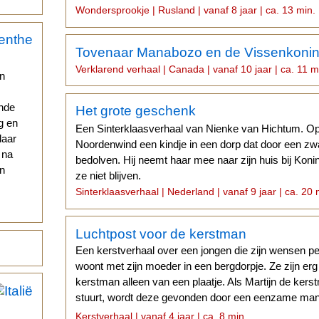
die alles ziet en hoort...
Wondersprookje | Rusland | vanaf 8 jaar | ca. 13 min.
Tovenaar Manabozo en de Vissenkoni
Verklarend verhaal | Canada | vanaf 10 jaar | ca. 11 m
en
ande
Het grote geschenk
g en
Een Sinterklaasverhaal van Nienke van Hichtum. Op
daar
Noordenwind een kindje in een dorp dat door een zw
 na
bedolven. Hij neemt haar mee naar zijn huis bij Kon
en
ze niet blijven.
Sinterklaasverhaal | Nederland | vanaf 9 jaar | ca. 20 
Luchtpost voor de kerstman
Een kerstverhaal over een jongen die zijn wensen per
woont met zijn moeder in een bergdorpje. Ze zijn erg
kerstman alleen van een plaatje. Als Martijn de kerst
stuurt, wordt deze gevonden door een eenzame man 
vervult.
Kerstverhaal | vanaf 4 jaar | ca. 8 min.