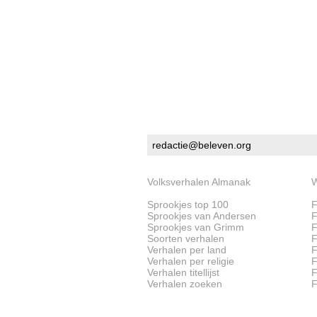
redactie@beleven.org
Volksverhalen Almanak
W
Sprookjes top 100
F
Sprookjes van Andersen
F
Sprookjes van Grimm
F
Soorten verhalen
F
Verhalen per land
F
Verhalen per religie
F
Verhalen titellijst
F
Verhalen zoeken
F