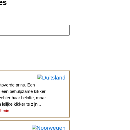
es
toverde prins. Een
ar een behulpzame kikker
 echter haar belofte, maar
elijke kikker te zijn...
 9 min.