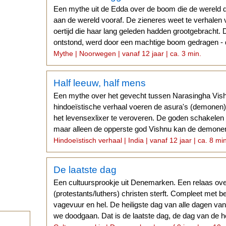
Een mythe uit de Edda over de boom die de wereld 
aan de wereld vooraf. De zieneres weet te verhalen 
oertijd die haar lang geleden hadden grootgebracht. D
ontstond, werd door een machtige boom gedragen - 
Mythe | Noorwegen | vanaf 12 jaar | ca. 3 min.
Half leeuw, half mens
Een mythe over het gevecht tussen Narasingha Vishn
hindoeïstische verhaal voeren de asura's (demonen
het levensexlixer te veroveren. De goden schakelen
maar alleen de opperste god Vishnu kan de demone
Hindoeïstisch verhaal | India | vanaf 12 jaar | ca. 8 mi
De laatste dag
Een cultuursprookje uit Denemarken. Een relaas over
(protestants/luthers) christen sterft. Compleet met b
vagevuur en hel. De heiligste dag van alle dagen van
we doodgaan. Dat is de laatste dag, de dag van de he