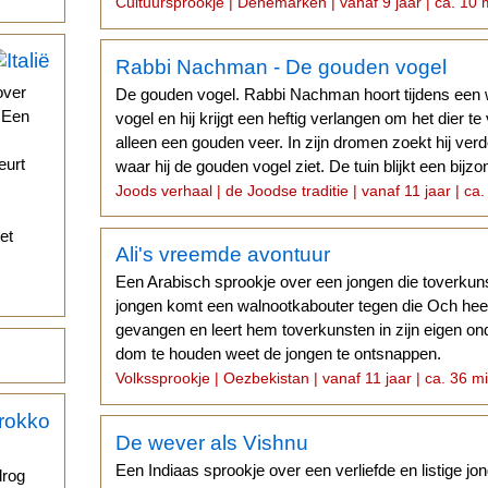
Cultuursprookje | Denemarken | vanaf 9 jaar | ca. 10 
Rabbi Nachman - De gouden vogel
over
De gouden vogel. Rabbi Nachman hoort tijdens een w
. Een
vogel en hij krijgt een heftig verlangen om het dier te
alleen een gouden veer. In zijn dromen zoekt hij verd
eurt
waar hij de gouden vogel ziet. De tuin blijkt een bijzo
Joods verhaal | de Joodse traditie | vanaf 11 jaar | ca.
et
Ali's vreemde avontuur
Een Arabisch sprookje over een jongen die toverkun
jongen komt een walnootkabouter tegen die Och he
gevangen en leert hem toverkunsten in zijn eigen ond
dom te houden weet de jongen te ontsnappen.
Volkssprookje | Oezbekistan | vanaf 11 jaar | ca. 36 m
De wever als Vishnu
Een Indiaas sprookje over een verliefde en listige 
drog