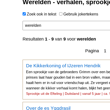
Werelden - verhalen, sprookj
Zoek ook in tekst
Gebruik jokertekens
Resultaten
1
-
9
van
9
voor
werelden
Pagina 1
De Kikkerkoning of IJzeren Hendrik
Een sprookje van de gebroeders Grimm over een be
prinses laat haar gouden bal in een bron vallen, ma
haalt hem er in ruil voor vriendschap uit. Ze vergeet
wanneer de kikker verhaal komt halen, blijkt het geen l
Sprookje uit de Efteling | Duitsland | vanaf 5 jaar | ca.
Over de es Yggdrasil