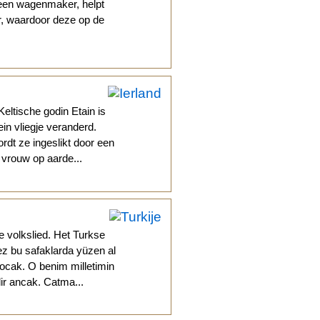
, een wagenmaker, helpt
r, waardoor deze op de
eltische godin Etain is
in vliegje veranderd.
dt ze ingeslikt door een
s vrouw op aarde...
e volkslied. Het Turkse
ez bu safaklarda yüzen al
cak. O benim milletimin
dir ancak. Catma...