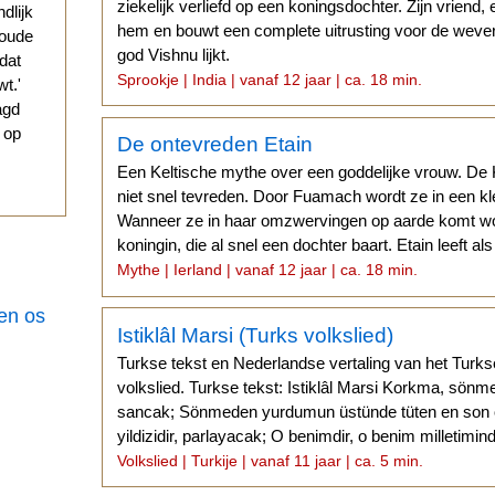
ziekelijk verliefd op een koningsdochter. Zijn vriend
ndlijk
hem en bouwt een complete uitrusting voor de weve
 oude
god Vishnu lijkt.
 dat
Sprookje | India | vanaf 12 jaar | ca. 18 min.
t.'
agd
g op
De ontevreden Etain
Een Keltische mythe over een goddelijke vrouw. De K
niet snel tevreden. Door Fuamach wordt ze in een kle
Wanneer ze in haar omzwervingen op aarde komt wor
koningin, die al snel een dochter baart. Etain leeft al
Mythe | Ierland | vanaf 12 jaar | ca. 18 min.
een os
Istiklâl Marsi (Turks volkslied)
Turkse tekst en Nederlandse vertaling van het Turks
volkslied. Turkse tekst: Istiklâl Marsi Korkma, sönm
sancak; Sönmeden yurdumun üstünde tüten en son o
yildizidir, parlayacak; O benimdir, o benim milletimin
Volkslied | Turkije | vanaf 11 jaar | ca. 5 min.