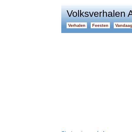
Volksverhalen 
Verhalen
Feesten
Vandaag