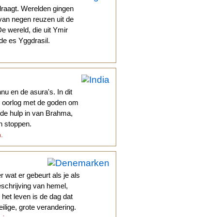
draagt. Werelden gingen
van negen reuzen uit de
e wereld, die uit Ymir
de es Yggdrasil.
u en de asura's. In dit
) oorlog met de goden om
 de hulp in van Brahma,
n stoppen.
n.
 wat er gebeurt als je als
eschrijving van hemel,
 het leven is de dag dat
ilige, grote verandering.