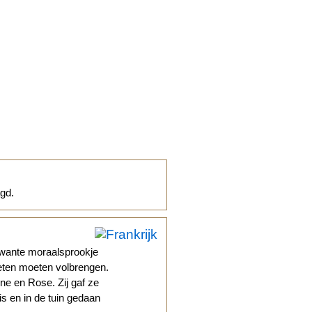
gd.
erwante moraalsprookje
eten moeten volbrengen.
e en Rose. Zij gaf ze
is en in de tuin gedaan