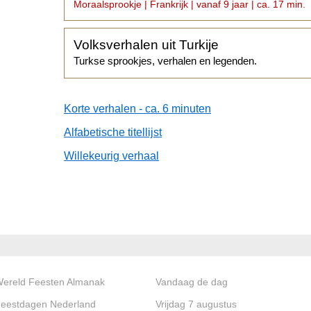
moest worden...
Moraalsprookje | Frankrijk | vanaf 9 jaar | ca. 17 min.
Volksverhalen uit Turkije
Turkse sprookjes, verhalen en legenden.
Korte verhalen - ca. 6 minuten
Alfabetische titellijst
Willekeurig verhaal
ereld Feesten Almanak
Vandaag de dag
eestdagen Nederland
Vrijdag 7 augustus