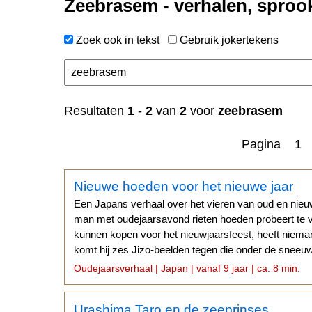
Zeebrasem - verhalen, sproo
Zoek ook in tekst
Gebruik jokertekens
Resultaten
1
-
2
van
2
voor
zeebrasem
Pagina 1
Nieuwe hoeden voor het nieuwe jaar
Een Japans verhaal over het vieren van oud en nie
man met oudejaarsavond rieten hoeden probeert te 
kunnen kopen voor het nieuwjaarsfeest, heeft nieman
komt hij zes Jizo-beelden tegen die onder de sneeuw 
hoeden.
Oudejaarsverhaal | Japan | vanaf 9 jaar | ca. 8 min.
Urashima Taro en de zeeprinses