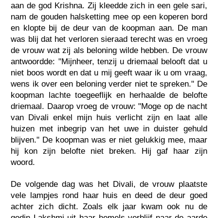
aan de god Krishna. Zij kleedde zich in een gele sari,
nam de gouden halsketting mee op een koperen bord
en klopte bij de deur van de koopman aan. De man
was blij dat het verloren sieraad terecht was en vroeg
de vrouw wat zij als beloning wilde hebben. De vrouw
antwoordde: "Mijnheer, tenzij u driemaal belooft dat u
niet boos wordt en dat u mij geeft waar ik u om vraag,
wens ik over een beloning verder niet te spreken." De
koopman lachte toegeeflijk en herhaalde de belofte
driemaal. Daarop vroeg de vrouw: "Moge op de nacht
van Divali enkel mijn huis verlicht zijn en laat alle
huizen met inbegrip van het uwe in duister gehuld
blijven." De koopman was er niet gelukkig mee, maar
hij kon zijn belofte niet breken. Hij gaf haar zijn
woord.
De volgende dag was het Divali, de vrouw plaatste
vele lampjes rond haar huis en deed de deur goed
achter zich dicht. Zoals elk jaar kwam ook nu de
godin Lakshmi uit haar hemels verblijf naar de aarde