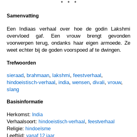
* * *
Samenvatting
Een Indiaas verhaal over hoe de godin Lakshmi
overvloed gaf. Een vrouw brengt gevonden
voorwerpen terug, ondanks haar eigen armoede. Ze
weet echter bij de goden voorspoed af te dwingen.
Trefwoorden
sieraad
,
brahmaan
,
lakshmi
,
feestverhaal
,
hindoeistisch-verhaal
,
india
,
wensen
,
divali
,
vrouw
,
slang
Basisinformatie
Herkomst:
India
Verhaalsoort:
,
hindoeistisch-verhaal
feestverhaal
Religie:
hindoeïsme
Leeftijd:
vanaf 12 jaar