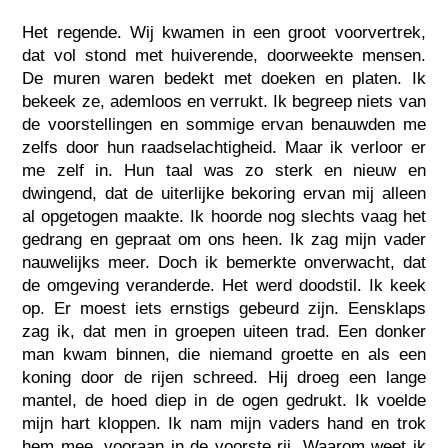
Het regende. Wij kwamen in een groot voorvertrek,
dat vol stond met huiverende, doorweekte mensen.
De muren waren bedekt met doeken en platen. Ik
bekeek ze, ademloos en verrukt. Ik begreep niets van
de voorstellingen en sommige ervan benauwden me
zelfs door hun raadselachtigheid. Maar ik verloor er
me zelf in. Hun taal was zo sterk en nieuw en
dwingend, dat de uiterlijke bekoring ervan mij alleen
al opgetogen maakte. Ik hoorde nog slechts vaag het
gedrang en gepraat om ons heen. Ik zag mijn vader
nauwelijks meer. Doch ik bemerkte onverwacht, dat
de omgeving veranderde. Het werd doodstil. Ik keek
op. Er moest iets ernstigs gebeurd zijn. Eensklaps
zag ik, dat men in groepen uiteen trad. Een donker
man kwam binnen, die niemand groette en als een
koning door de rijen schreed. Hij droeg een lange
mantel, de hoed diep in de ogen gedrukt. Ik voelde
mijn hart kloppen. Ik nam mijn vaders hand en trok
hem mee, vooraan in de voorste rij. Waarom weet ik