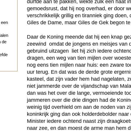
durfde aan te pakken, wekte zulk een haat in 
gemoedsrust, dat hij nog overhad, er door we
verschrikkelijk grillig en tiranniek ging doen,
Giles de Dame, maar Giles de Gek begon t
r een
dalen
Daar de Koning meende dat hij een knap gez
n de
zeewind  omdat de jongens en meisjes van de
gebruind uitzagen  liet hij zich iedere ochte
iefde
dragen, een weg van tien mijlen over woeste
nog eens tien mijlen naar huis: een zware to
uur terug. En dat was de derde grote ergerni
kasteel, dat zijn vader hem had nagelaten, zo
niet jammerde over de vijandschap van Malach
dan was het over die lange, vermoeiende toc
jammeren over die drie dingen had de Koning
weinig tijd overhield om aan de noden van zij
koninkrijk ging dan ook holderdebolder naar de
Minister iedere ochtend naast zijn draagkoet
naar zee, en dan moest de arme man hem de 