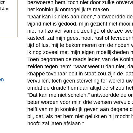
bezwoeren hem, toch niet door zulke onverv
gen.
t Jan
het koninkrijk onmogelijk te maken.
"Daar kan ik niets aan doen," antwoordde de
.
vijand niet is gedood, mijn gezicht niet mooi
niet half zo ver van de zee ligt, of de zee tw
kasteel, zal mijn geest nooit rust of tevred
tijd of lust mij te bekommeren om de noden
ik nog zoveel met mijn eigen moeilijkheden he
Toen begonnen de raadslieden van de Konin
zeiden tegen hem: "Maar weet u dan niet, dat
knappe tovenaar ooit in staat zou zijn de la
en
vervullen, toch geen sterveling ter wereld u
omdat de druïde hem dan altijd eerst zou h
"Dat kan me niet schelen," antwoordde de onr
beter worden vóór mijn drie wensen vervuld zijn
helft van mijn koninkrijk geven aan degene di
bij, dat, als het hem niet gelukt en hij mocht
hoofd zal laten afslaan."