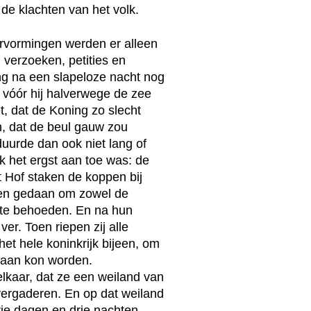
e klachten van het volk.
hervormingen werden er alleen
verzoeken, petities en
ng na een slapeloze nacht nog
 vóór hij halverwege de zee
 dat de Koning zo slecht
n, dat de beul gauw zou
duurde dan ook niet lang of
jk het ergst aan toe was: de
t Hof staken de koppen bij
den gedaan om zowel de
g te behoeden. En na hun
r. Toen riepen zij alle
t hele koninkrijk bijeen, om
edaan kon worden.
elkaar, dat ze een weiland van
 vergaderen. En op dat weiland
rie dagen en drie nachten,