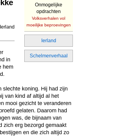
ekke
Onmogelijke
opdrachten
Volksverhalen vol
moeilijke beproevingen
Ierland
er
Schelmenverhaal
nd in
ie hem
d.
 slechte koning. Hij had zijn
 van kind af altijd al het
een mooi gezicht te veranderen
eproefd gelaten. Daarom had
ongen was, de bijnaam van
d zich erg bezorgd gemaakt
stijgen en die zich altijd zo