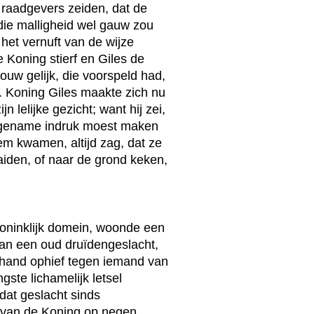
e raadgevers zeiden, dat de
 die malligheid wel gauw zou
k het vernuft van de wijze
 Koning stierf en Giles de
w gelijk, die voorspeld had,
. Koning Giles maakte zich nu
 lelijke gezicht; want hij zei,
aangename indruk moest maken
hem kwamen, altijd zag, dat ze
aiden, of naar de grond keken,
 koninklijk domein, woonde een
an een oud druïdengeslacht,
e hand ophief tegen iemand van
ste lichamelijk letsel
dat geslacht sinds
n van de Koning op negen