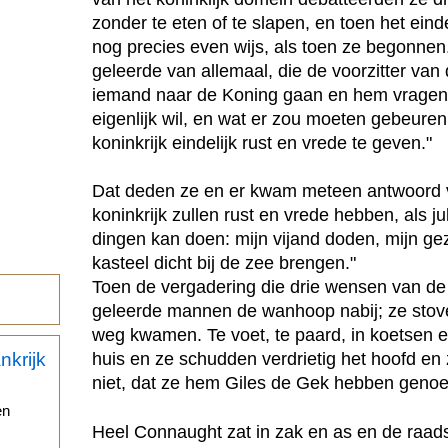
zonder te eten of te slapen, en toen het ein
nog precies even wijs, als toen ze begonne
geleerde van allemaal, die de voorzitter van
iemand naar de Koning gaan en hem vragen w
eigenlijk wil, en wat er zou moeten gebeure
koninkrijk eindelijk rust en vrede te geven."
Dat deden ze en er kwam meteen antwoord v
koninkrijk zullen rust en vrede hebben, als ju
dingen kan doen: mijn vijand doden, mijn ge
kasteel dicht bij de zee brengen."
Toen de vergadering die drie wensen van de
geleerde mannen de wanhoop nabij; ze stov
weg kwamen. Te voet, te paard, in koetsen en
huis en ze schudden verdrietig het hoofd en 
niet, dat ze hem Giles de Gek hebben geno
en
Heel Connaught zat in zak en as en de raad