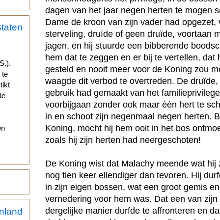
dagen van het jaar negen herten te mogen s
Dame de kroon van zijn vader had opgezet, v
sterveling, druïde of geen druïde, voortaan 
jagen, en hij stuurde een bibberende boods
hem dat te zeggen en er bij te vertellen, dat
S.).
gesteld en nooit meer voor de Koning zou mo
 te
waagde dit verbod te overtreden. De druïde,
tikt
gebruik had gemaakt van het familieprivilege
de
voorbijgaan zonder ook maar één hert te schi
in en schoot zijn negenmaal negen herten. Bo
Koning, mocht hij hem ooit in het bos ontmoe
en
zoals hij zijn herten had neergeschoten!
De Koning wist dat Malachy meende wat hij 
nog tien keer ellendiger dan tevoren. Hij dur
in zijn eigen bossen, wat een groot gemis en
vernedering voor hem was. Dat een van zij
dergelijke manier durfde te affronteren en dat