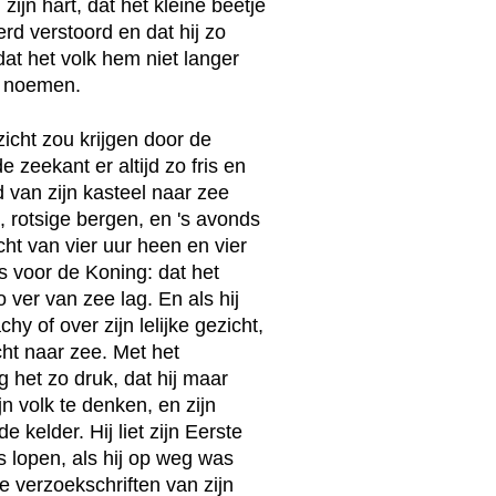
zijn hart, dat het kleine beetje
rd verstoord en dat hij zo
 dat het volk hem niet langer
e noemen.
icht zou krijgen door de
 zeekant er altijd zo fris en
nd van zijn kasteel naar zee
, rotsige bergen, en 's avonds
cht van vier uur heen en vier
s voor de Koning: dat het
 ver van zee lag. En als hij
y of over zijn lelijke gezicht,
ht naar zee. Met het
 het zo druk, dat hij maar
n volk te denken, en zijn
 kelder. Hij liet zijn Eerste
s lopen, als hij op weg was
verzoekschriften van zijn