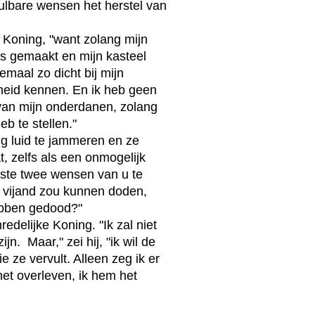
ulbare wensen het herstel van
 Koning, "want zolang mijn
 is gemaakt en mijn kasteel
eemaal zo dicht bij mijn
enheid kennen. En ik heb geen
 van mijn onderdanen, zolang
b te stellen."
g luid te jammeren en ze
, zelfs als een onmogelijk
atste twee wensen van u te
w vijand zou kunnen doden,
ebben gedood?"
edelijke Koning. "Ik zal niet
.  Maar," zei hij, "ik wil de
e ze vervult. Alleen zeg ik er
 het overleven, ik hem het