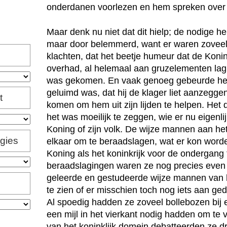
onderdanen voorlezen en hem spreken over d
Maar denk nu niet dat dit hielp; de nodige 
maar door belemmerd, want er waren zoveel 
klachten, dat het beetje humeur dat de Koni
overhad, al helemaal aan gruzelementen lag
was gekomen. En vaak genoeg gebeurde het,
geluimd was, dat hij de klager liet aanzegge
t
komen om hem uit zijn lijden te helpen. Het 
het was moeilijk te zeggen, wie er nu eigenli
Koning of zijn volk. De wijze mannen aan he
igies
elkaar om te beraadslagen, wat er kon wor
Koning als het koninkrijk voor de ondergan
beraadslagingen waren ze nog precies even ve
geleerde en gestudeerde wijze mannen van he
te zien of er misschien toch nog iets aan g
Al spoedig hadden ze zoveel bollebozen bij 
een mijl in het vierkant nodig hadden om te
van het koninklijk domein debatteerden ze d