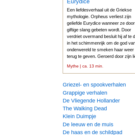
Eurydice
Een liefdesverhaal uit de Griekse
mythologie. Orpheus verliest zijn
geliefde Eurydice wanneer ze doo
giftige slang gebeten wordt. Door
verdriet overmand besluit hij af te 
in het schimmenrijk om de god va
onderwereld te smeken haar weer
terug te geven. Geroerd door zijn l
stemt Hades daarmee in.
Mythe | ca. 13 min.
Griezel- en spookverhalen
Grappige verhalen
De Vliegende Hollander
The Walking Dead
Klein Duimpje
De leeuw en de muis
De haas en de schildpad