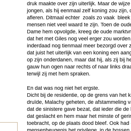
druk maakte over zijn uiterlijk. Maar de wijz
jongen, als hij eenmaal zelf koning zou zijn,
afleren. Ditmaal echter  zoals zo vaak  blee
mensen niet veel waard te zijn. Toen de oude
Dame hem opvolgde, kreeg de oude marktvrou
dat het met Giles nog veel erger zou worden
inderdaad nog tienmaal meer bezorgd over zijn
dat juist het uiterlijk van een koning een 
op zijn onderdanen, maar dat hij, als zij bij 
gauw hun ogen naar rechts of naar links dra
terwijl zij met hem spraken.
En dat was nog niet het ergste.
Dicht bij de residentie, op de grens van het
druïde, Malachy geheten, de afstammeling v
dat de sinistere gave bezat, dat ieder die d
dat geslacht en hem maar het minste of gering
toebracht, op de plaats dood bleef. Ook had 
mensenheugenis het privilege, in de bosse