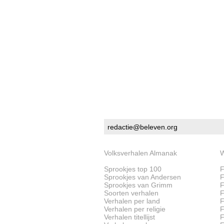
redactie@beleven.org
Volksverhalen Almanak
W
Sprookjes top 100
F
Sprookjes van Andersen
F
Sprookjes van Grimm
F
Soorten verhalen
F
Verhalen per land
F
Verhalen per religie
F
Verhalen titellijst
F