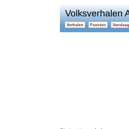
Volksverhalen 
Verhalen
Feesten
Vandaag