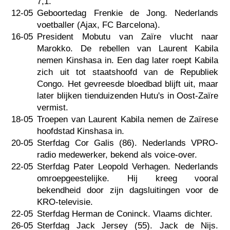
7,1.
12-05
Geboortedag Frenkie de Jong. Nederlands
voetballer (Ajax, FC Barcelona).
16-05
President Mobutu van Zaïre vlucht naar
Marokko. De rebellen van Laurent Kabila
nemen Kinshasa in. Een dag later roept Kabila
zich uit tot staatshoofd van de Republiek
Congo. Het gevreesde bloedbad blijft uit, maar
later blijken tienduizenden Hutu's in Oost-Zaïre
vermist.
18-05
Troepen van Laurent Kabila nemen de Zaïrese
hoofdstad Kinshasa in.
20-05
Sterfdag Cor Galis (86). Nederlands VPRO-
radio medewerker, bekend als voice-over.
22-05
Sterfdag Pater Leopold Verhagen. Nederlands
omroepgeestelijke. Hij kreeg vooral
bekendheid door zijn dagsluitingen voor de
KRO-televisie.
22-05
Sterfdag Herman de Coninck. Vlaams dichter.
26-05
Sterfdag Jack Jersey (55). Jack de Nijs.