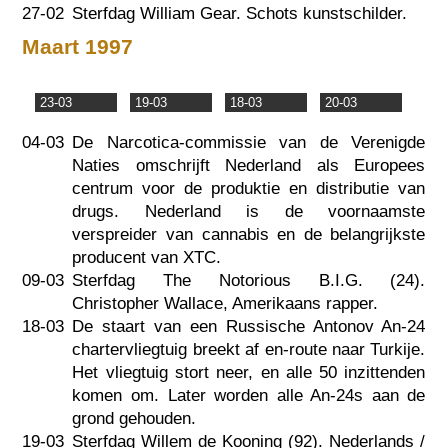
27-02
Sterfdag William Gear. Schots kunstschilder.
Maart 1997
23-03
19-03
18-03
20-03
04-03
De Narcotica-commissie van de Verenigde
Naties omschrijft Nederland als Europees
centrum voor de produktie en distributie van
drugs. Nederland is de voornaamste
verspreider van cannabis en de belangrijkste
producent van XTC.
09-03
Sterfdag The Notorious B.I.G. (24).
Christopher Wallace, Amerikaans rapper.
18-03
De staart van een Russische Antonov An-24
chartervliegtuig breekt af en-route naar Turkije.
Het vliegtuig stort neer, en alle 50 inzittenden
komen om. Later worden alle An-24s aan de
grond gehouden.
19-03
Sterfdag Willem de Kooning (92). Nederlands /