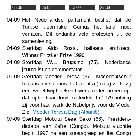
05-09
26-09
13-09
29-09
04-09
Het Nederlandse parlement beslist dat de
Turkse kleermaker Gümüs het land moet
verlaten. Dit ondanks vele protesten uit de
samenleving.
04-09
Sterfdag Aldo Rossi. Italiaans architect.
Winnar Pritzker Prize 1990
04-09
Sterfdag W.L. Brugsma (75). Nederlands
journalist en commentator
05-09
Sterfdag Moeder Teresa (87). Macedonisch /
Indiaas missionaris. In Calcutta (India) zette zij
een wereldwijd bekend werk onder armen op,
dat zij tot haar dood toe leidde. In 1979 ontving
zij voor haar werk de Nobelprijs voor de Vrede.
Zie:
Moeder Teresa Dag (Albanië)
.
07-09
Sterfdag Mobutu Sese Seko (66). President-
dictator van Zaïre (Congo). Mobutu vluchtte
begin 1997 na een staatsgreep en liet Congo