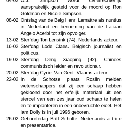
04-02
O.J. Simpson wordt civielrechterlijk
aansprakelijk gesteld voor de moord op Ron
Goldman en Nicole Simpson.
08-02
Ontslag van de Belg Henri Lemaître als nuntius
in Nederland en benoeming van de Italiaan
Angelo Acerbi tot zijn opvolger.
13-02
Sterfdag Ton Lensink (74). Nederlands acteur.
16-02
Sterfdag Lode Claes. Belgisch journalist en
politicus.
19-02
Sterfdag Deng Xiaoping (92). Chinees
communistisch leider en revolutionair.
20-02
Sterfdag Cyriel Van Gent. Vlaams acteur.
22-02
In de Schotse plaats Roslin melden
wetenschappers dat zij een schaap hebben
gekloond door het erfelijk materiaal uit een
uiercel van een zes jaar oud schaap te halen
en te implanteren in een onbevruchte eicel. Het
lam Dolly is in juli 1996 geboren.
26-02
Geboortedag Britt Scholte. Nederlands actrice
en presentatrice.