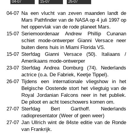
04-07
15-07
26-07
04-07
Na een vlucht van zeven maanden landt de
Mars Pathfinder van de NASA op 4 juli 1997 op
het oppervlak van de rode planeet Mars.
15-07
Seriemoordenaar Andrew Phillip Cunanan
schiet mode-ontwerper Gianni Versace neer
buiten diens huis in Miami Florida VS.
15-07
Sterfdag Gianni Versace (50). Italiaans /
Amerikaans mode-ontwerper
23-07
Sterfdag Andrea Domburg (74). Nederlands
actrice (o.a. De Fabriek, Keetje Tippel).
26-07
Tijdens een internationale vliegshow in het
Belgische Oostende stort het vliegtuig van de
Royal Jordanian Falcons neer in het publiek.
De piloot en acht toeschowers komen om.
27-07
Sterfdag Bert Garthoff. Nederlands
radiopresentator (Weer of geen weer)
27-07
Jan Ullrich wint de 84ste editie van de Ronde
van Frankrijk.