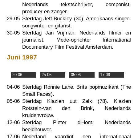
Nederlands tekstschrijver, componist,
producer en zanger.
29-05
Sterfdag Jeff Buckley (30). Amerikaans singer-
songwriter en gitarist.
30-05
Sterfdag Jan Vrijman. Nederlands filmer en
journalist. Mede-oprichter International
Documentary Film Festival Amsterdam.
Juni 1997
20-06
25-06
05-06
17-06
04-06
Sterfdag Ronnie Lane. Brits popmuzikant (The
Small Faces).
05-06
Sterfdag Klazien uut Zalk (78). Klazien
Rotstein-van den Brink, Nederlands
kruidenvrouw.
12-06
Sterfdag Pieter d'Hont. Nederlands
beeldhouwer.
17-06
Nederland vaardigt een internationaal