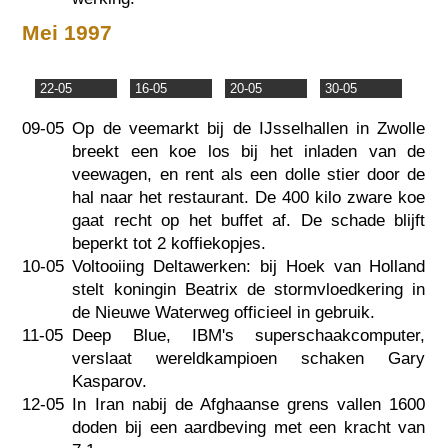
Mei 1997
22-05
16-05
20-05
30-05
09-05
Op de veemarkt bij de IJsselhallen in Zwolle
breekt een koe los bij het inladen van de
veewagen, en rent als een dolle stier door de
hal naar het restaurant. De 400 kilo zware koe
gaat recht op het buffet af. De schade blijft
beperkt tot 2 koffiekopjes.
10-05
Voltooiing Deltawerken: bij Hoek van Holland
stelt koningin Beatrix de stormvloedkering in
de Nieuwe Waterweg officieel in gebruik.
11-05
Deep Blue, IBM's superschaakcomputer,
verslaat wereldkampioen schaken Gary
Kasparov.
12-05
In Iran nabij de Afghaanse grens vallen 1600
doden bij een aardbeving met een kracht van