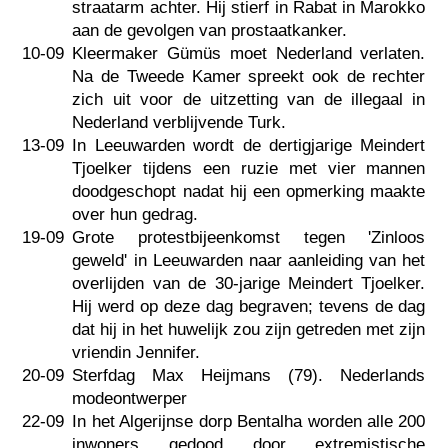
straatarm achter. Hij stierf in Rabat in Marokko
aan de gevolgen van prostaatkanker.
10-09
Kleermaker Gümüs moet Nederland verlaten.
Na de Tweede Kamer spreekt ook de rechter
zich uit voor de uitzetting van de illegaal in
Nederland verblijvende Turk.
13-09
In Leeuwarden wordt de dertigjarige Meindert
Tjoelker tijdens een ruzie met vier mannen
doodgeschopt nadat hij een opmerking maakte
over hun gedrag.
19-09
Grote protestbijeenkomst tegen 'Zinloos
geweld' in Leeuwarden naar aanleiding van het
overlijden van de 30-jarige Meindert Tjoelker.
Hij werd op deze dag begraven; tevens de dag
dat hij in het huwelijk zou zijn getreden met zijn
vriendin Jennifer.
20-09
Sterfdag Max Heijmans (79). Nederlands
modeontwerper
22-09
In het Algerijnse dorp Bentalha worden alle 200
inwoners gedood door extremistische