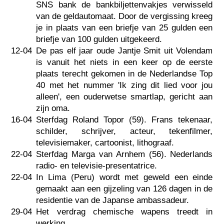
SNS bank de bankbiljettenvakjes verwisseld
van de geldautomaat. Door de vergissing kreeg
je in plaats van een briefje van 25 gulden een
briefje van 100 gulden uitgekeerd.
12-04
De pas elf jaar oude Jantje Smit uit Volendam
is vanuit het niets in een keer op de eerste
plaats terecht gekomen in de Nederlandse Top
40 met het nummer 'Ik zing dit lied voor jou
alleen', een ouderwetse smartlap, gericht aan
zijn oma.
16-04
Sterfdag Roland Topor (59). Frans tekenaar,
schilder, schrijver, acteur, tekenfilmer,
televisiemaker, cartoonist, lithograaf.
22-04
Sterfdag Marga van Arnhem (56). Nederlands
radio- en televisie-presentatrice.
22-04
In Lima (Peru) wordt met geweld een einde
gemaakt aan een gijzeling van 126 dagen in de
residentie van de Japanse ambassadeur.
29-04
Het verdrag chemische wapens treedt in
werking.