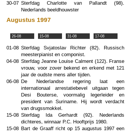
30-07
Sterfdag Charlotte van Pallandt (98).
Nederlands beeldhouwster
Augustus 1997
26-08
15-08
31-08
17-08
01-08
Sterfdag Svjatoslav Richter (82). Russisch
meesterpianist en componist.
04-08
Sterfdag Jeanne Louise Calment (122). Franse
vrouw, voor zover bekend en erkend met 121
jaar de oudste mens aller tijden.
06-08
De Nederlandse regering laat een
internationaal arrestatiebevel uitgaan tegen
Desi Bouterse, voormalig legerleider en
president van Suriname. Hij wordt verdacht
van drugssmokkel.
15-08
Sterfdag Ida Gerhardt (92). Nederlands
dichteres, winnaar P.C. Hooftprijs 1980.
15-08
Bart de Graaff richt op 15 augustus 1997 een