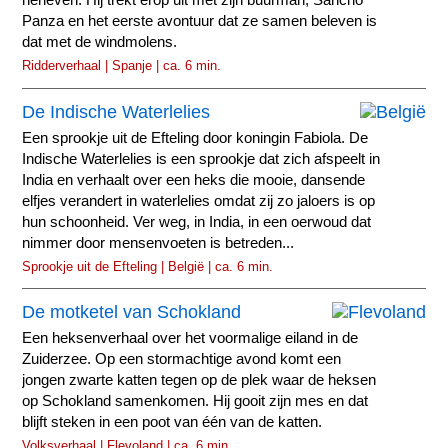
herleven. Hij trekt erop uit met zijn buurman, Sancho
Panza en het eerste avontuur dat ze samen beleven is
dat met de windmolens.
Ridderverhaal | Spanje | ca. 6 min.
De Indische Waterlelies
Een sprookje uit de Efteling door koningin Fabiola. De
Indische Waterlelies is een sprookje dat zich afspeelt in
India en verhaalt over een heks die mooie, dansende
elfjes verandert in waterlelies omdat zij zo jaloers is op
hun schoonheid. Ver weg, in India, in een oerwoud dat
nimmer door mensenvoeten is betreden...
Sprookje uit de Efteling | België | ca. 6 min.
De motketel van Schokland
Een heksenverhaal over het voormalige eiland in de
Zuiderzee. Op een stormachtige avond komt een
jongen zwarte katten tegen op de plek waar de heksen
op Schokland samenkomen. Hij gooit zijn mes en dat
blijft steken in een poot van één van de katten.
Volksverhaal | Flevoland | ca. 6 min.