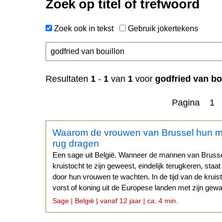
Zoek op titel of trefwoord
Zoek ook in tekst
Gebruik jokertekens
n
Resultaten
1
-
1
van
1
voor
godfried van bo
Pagina 1
Waarom de vrouwen van Brussel hun 
rug dragen
Een sage uit België. Wanneer de mannen van Brusse
kruistocht te zijn geweest, eindelijk terugkeren, st
door hun vrouwen te wachten. In de tijd van de kruis
vorst of koning uit de Europese landen met zijn gew
Heilige Land.
Sage | België | vanaf 12 jaar | ca. 4 min.