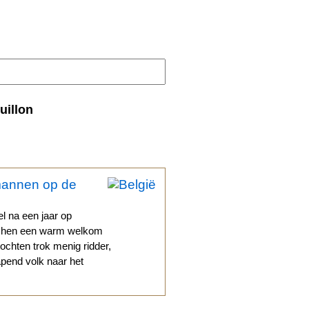
uillon
mannen op de
l na een jaar op
aat hen een warm welkom
tochten trok menig ridder,
apend volk naar het