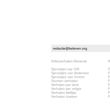
redactie@beleven.org
Volksverhalen Almanak
W
Sprookjes top 100
F
Sprookjes van Andersen
F
Sprookjes van Grimm
F
Soorten verhalen
F
Verhalen per land
F
Verhalen per religie
F
Verhalen titellijst
F
Verhalen zoeken
F