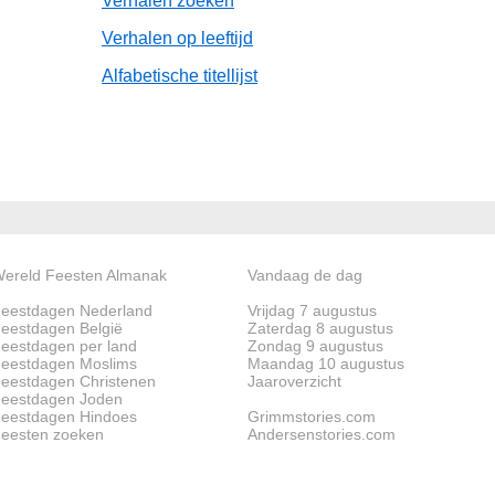
Verhalen zoeken
Verhalen op leeftijd
Alfabetische titellijst
ereld Feesten Almanak
Vandaag de dag
eestdagen Nederland
Vrijdag 7 augustus
eestdagen België
Zaterdag 8 augustus
eestdagen per land
Zondag 9 augustus
eestdagen Moslims
Maandag 10 augustus
eestdagen Christenen
Jaaroverzicht
eestdagen Joden
eestdagen Hindoes
Grimmstories.com
eesten zoeken
Andersenstories.com