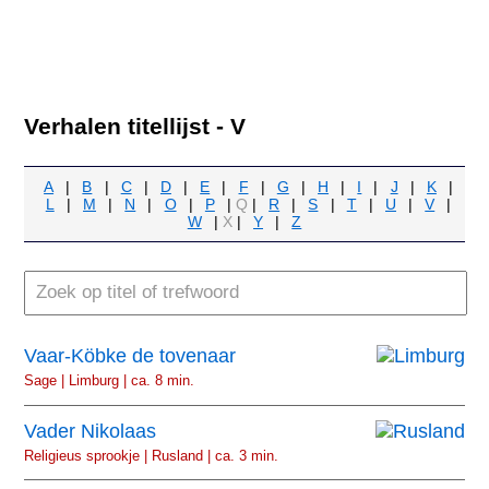
Verhalen titellijst - V
A
|
B
|
C
|
D
|
E
|
F
|
G
|
H
|
I
|
J
|
K
|
L
|
M
|
N
|
O
|
P
|
Q
|
R
|
S
|
T
|
U
|
V
|
W
|
X
|
Y
|
Z
Vaar-Köbke de tovenaar
Sage | Limburg | ca. 8 min.
Vader Nikolaas
Religieus sprookje | Rusland | ca. 3 min.