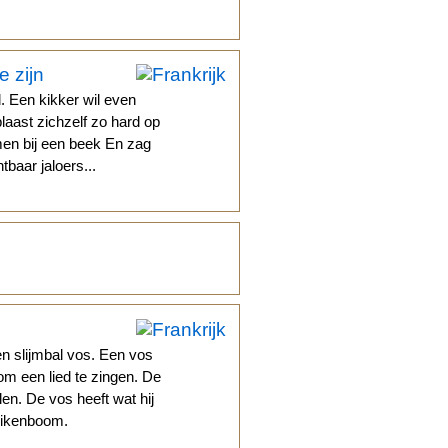
.
e zijn
. Een kikker wil even
blaast zichzelf zo hard op
omen bij een beek En zag
baar jaloers...
en slijmbal vos. Een vos
 om een lied te zingen. De
llen. De vos heeft wat hij
 eikenboom.