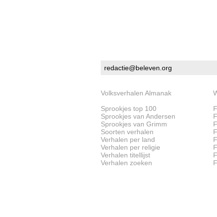
redactie@beleven.org
Volksverhalen Almanak
W
Sprookjes top 100
F
Sprookjes van Andersen
F
Sprookjes van Grimm
F
Soorten verhalen
F
Verhalen per land
F
Verhalen per religie
F
Verhalen titellijst
F
Verhalen zoeken
F