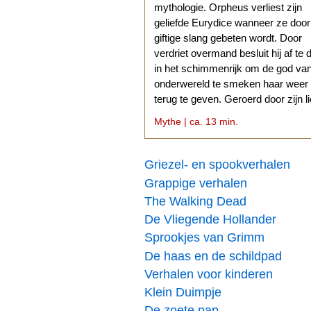
mythologie. Orpheus verliest zijn
geliefde Eurydice wanneer ze doo
giftige slang gebeten wordt. Door
verdriet overmand besluit hij af te 
in het schimmenrijk om de god va
onderwereld te smeken haar weer
terug te geven. Geroerd door zijn l
stemt Hades daarmee in.
Mythe | ca. 13 min.
Griezel- en spookverhalen
Grappige verhalen
The Walking Dead
De Vliegende Hollander
Sprookjes van Grimm
De haas en de schildpad
Verhalen voor kinderen
Klein Duimpje
De zoete pap