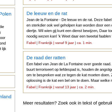
De leeuw en de rat
Jean de la Fontaine - De leeuw en de rat. Deze fabel
s
en sterkdier ook wel geholpen kan worden door een og
die
diertje. Wil wien gij kunt een dienst bewijzen, Daar 
g
noodig wezen kan! 'k Weet daar een tweetal faablen 
voor
leer...
Fabel | Frankrijk | vanaf 9 jaar | ca. 1 min.
vond
 lijk
De raad der ratten
Een fabel van Jean de La Fontaine over goede raad.
buurt terroriseert op liefdespad is, houden de angsti
om te bespreken wat ze tegen de kat moeten doen. Z
oplossing is de kat een bel om te doen. Maar welke r
aanbinden?
Fabel | Frankrijk | vanaf 13 jaar | ca. 2 min.
Meer resultaten? Zoek ook in tekst of gebrui