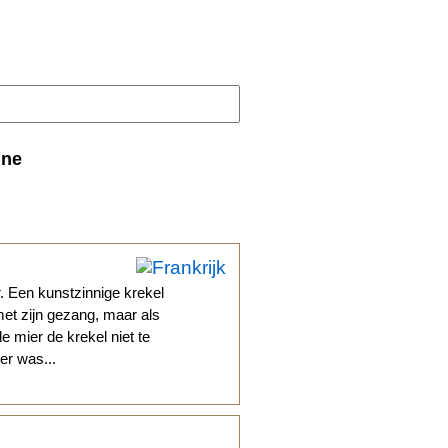
ine
r. Een kunstzinnige krekel
et zijn gezang, maar als
de mier de krekel niet te
er was...