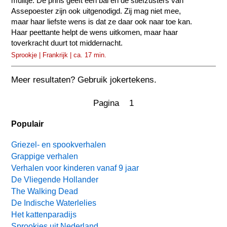
muiltje. De prins geeft een bal en de stiefzusters van
Assepoester zijn ook uitgenodigd. Zij mag niet mee,
maar haar liefste wens is dat ze daar ook naar toe kan.
Haar peettante helpt de wens uitkomen, maar haar
toverkracht duurt tot middernacht.
Sprookje | Frankrijk | ca. 17 min.
Meer resultaten? Gebruik jokertekens.
Pagina 1
Populair
Griezel- en spookverhalen
Grappige verhalen
Verhalen voor kinderen vanaf 9 jaar
De Vliegende Hollander
The Walking Dead
De Indische Waterlelies
Het kattenparadijs
Sprookjes uit Nederland